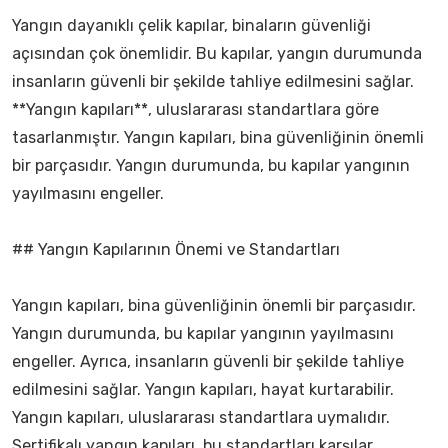
Yangın dayanıklı çelik kapılar, binaların güvenliği
açısından çok önemlidir. Bu kapılar, yangın durumunda
insanların güvenli bir şekilde tahliye edilmesini sağlar.
**Yangın kapıları**, uluslararası standartlara göre
tasarlanmıştır. Yangın kapıları, bina güvenliğinin önemli
bir parçasıdır. Yangın durumunda, bu kapılar yangının
yayılmasını engeller.
## Yangın Kapılarının Önemi ve Standartları
Yangın kapıları, bina güvenliğinin önemli bir parçasıdır.
Yangın durumunda, bu kapılar yangının yayılmasını
engeller. Ayrıca, insanların güvenli bir şekilde tahliye
edilmesini sağlar. Yangın kapıları, hayat kurtarabilir.
Yangın kapıları, uluslararası standartlara uymalıdır.
Sertifikalı yangın kapıları, bu standartları karşılar.