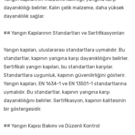
dayanıklılığı belirler. Kalın çelik malzeme, daha yüksek
dayanıklılık sağlar.
## Yangın Kapılarının Standartları ve Sertifikasyonları
Yangın kapıları, uluslararası standartlara uymalıdır. Bu
standartlar, kapının yangına karşı dayanıklılığını belirler.
Sertifikalı yangın kapıları, bu standartları karşılar.
Standartlara uygunluk, kapının güvenilirliğini gösterir.
Yangın kapıları, EN 1634-1 ve EN 13501-1 standartlarına
uymalıdır. Bu standartlar, kapının yangına karşı
dayanıklılığını belirler. Sertifikasyon, kapının kalitesinin
bir göstergesidir.
## Yangın Kapısı Bakımı ve Düzenli Kontrol