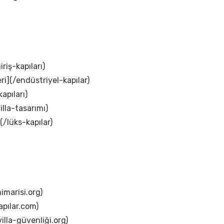
iriş-kapıları)
ri](/endüstriyel-kapılar)
apıları)
illa-tasarımı)
(/lüks-kapılar)
imarisi.org)
apılar.com)
illa-güvenliği.org)