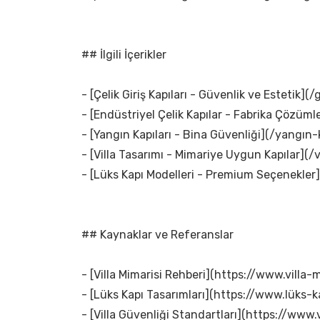
## İlgili İçerikler
- [Çelik Giriş Kapıları - Güvenlik ve Estetik](/g
- [Endüstriyel Çelik Kapılar - Fabrika Çözümle
- [Yangın Kapıları - Bina Güvenliği](/yangın-k
- [Villa Tasarımı - Mimariye Uygun Kapılar](/v
- [Lüks Kapı Modelleri - Premium Seçenekler]
## Kaynaklar ve Referanslar
- [Villa Mimarisi Rehberi](https://www.villa-m
- [Lüks Kapı Tasarımları](https://www.lüks-k
- [Villa Güvenliği Standartları](https://www.v