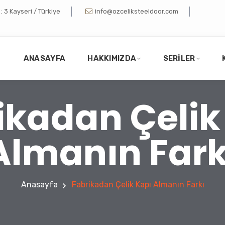
 3 Kayseri / Türkiye
info@ozceliksteeldoor.com
ANASAYFA
HAKKIMIZDA
SERILER
ikadan Çelik
Almanın Fark
Anasayfa
Fabrikadan Çelik Kapı Almanın Farkı