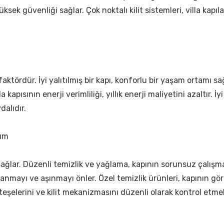
ksek güvenliği sağlar. Çok noktalı kilit sistemleri, villa kapıl
r faktördür. İyi yalıtılmış bir kapı, konforlu bir yaşam ortamı s
a kapısının enerji verimliliği, yıllık enerji maliyetini azaltır. İy
alıdır.
nım
sağlar. Düzenli temizlik ve yağlama, kapının sorunsuz çalışma
lanmayı ve aşınmayı önler. Özel temizlik ürünleri, kapının gör
eşelerini ve kilit mekanizmasını düzenli olarak kontrol etmel