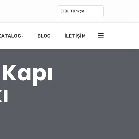
🇹🇷 Türkçe
KATALOG
BLOG
İLETIŞIM
 Kapı
ı