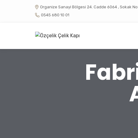
Organize Sanayi Bölgesi 24. Cadde 6064 , Sokak No :
0545 680 10 01
Fabr