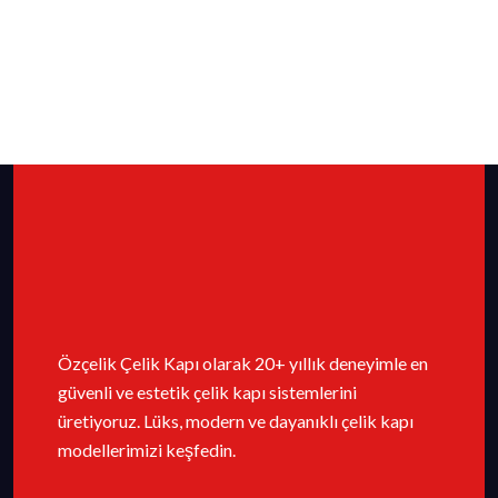
Özçelik Çelik Kapı olarak 20+ yıllık deneyimle en
güvenli ve estetik çelik kapı sistemlerini
üretiyoruz. Lüks, modern ve dayanıklı çelik kapı
modellerimizi keşfedin.