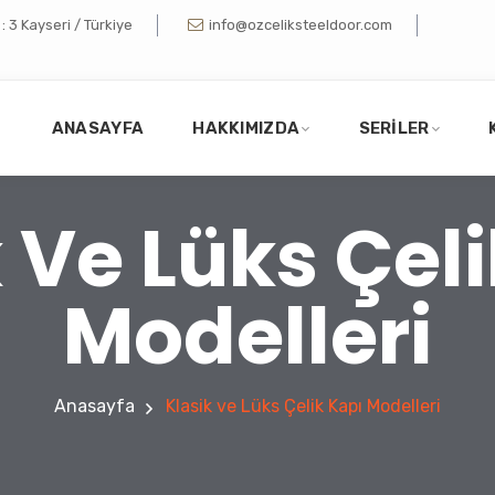
 3 Kayseri / Türkiye
info@ozceliksteeldoor.com
ANASAYFA
HAKKIMIZDA
SERILER
 Ve Lüks Çel
Modelleri
Anasayfa
Klasik ve Lüks Çelik Kapı Modelleri