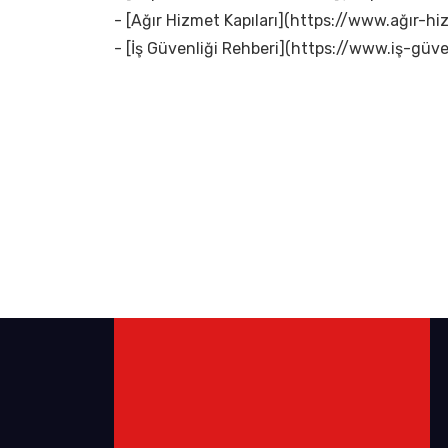
- [Ağır Hizmet Kapıları](https://www.ağır-hi
- [İş Güvenliği Rehberi](https://www.iş-güven