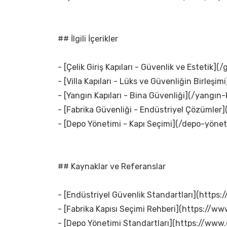
## İlgili İçerikler
- [Çelik Giriş Kapıları - Güvenlik ve Estetik](/g
- [Villa Kapıları - Lüks ve Güvenliğin Birleşimi]
- [Yangın Kapıları - Bina Güvenliği](/yangın-k
- [Fabrika Güvenliği - Endüstriyel Çözümler]
- [Depo Yönetimi - Kapı Seçimi](/depo-yönet
## Kaynaklar ve Referanslar
- [Endüstriyel Güvenlik Standartları](https
- [Fabrika Kapısı Seçimi Rehberi](https://www
- [Depo Yönetimi Standartları](https://www