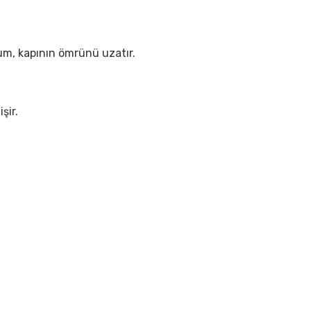
lum, kapının ömrünü uzatır.
şir.