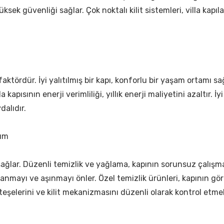
ksek güvenliği sağlar. Çok noktalı kilit sistemleri, villa kapıl
r faktördür. İyi yalıtılmış bir kapı, konforlu bir yaşam ortamı s
a kapısının enerji verimliliği, yıllık enerji maliyetini azaltır. İy
alıdır.
nım
sağlar. Düzenli temizlik ve yağlama, kapının sorunsuz çalışma
lanmayı ve aşınmayı önler. Özel temizlik ürünleri, kapının gör
eşelerini ve kilit mekanizmasını düzenli olarak kontrol etmel