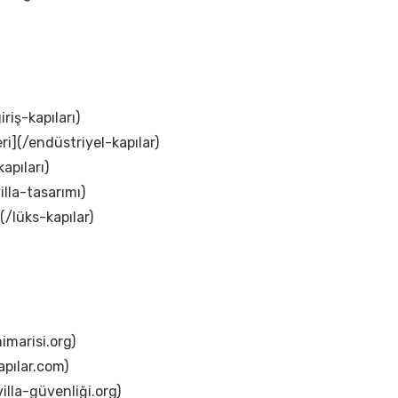
iriş-kapıları)
ri](/endüstriyel-kapılar)
apıları)
illa-tasarımı)
(/lüks-kapılar)
imarisi.org)
apılar.com)
illa-güvenliği.org)