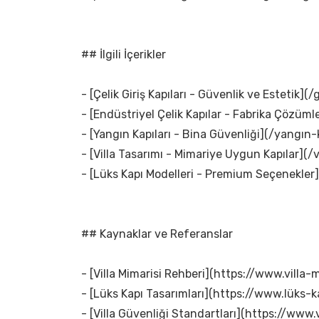
## İlgili İçerikler
- [Çelik Giriş Kapıları - Güvenlik ve Estetik](/g
- [Endüstriyel Çelik Kapılar - Fabrika Çözümle
- [Yangın Kapıları - Bina Güvenliği](/yangın-k
- [Villa Tasarımı - Mimariye Uygun Kapılar](/v
- [Lüks Kapı Modelleri - Premium Seçenekler]
## Kaynaklar ve Referanslar
- [Villa Mimarisi Rehberi](https://www.villa-m
- [Lüks Kapı Tasarımları](https://www.lüks-k
- [Villa Güvenliği Standartları](https://www.v