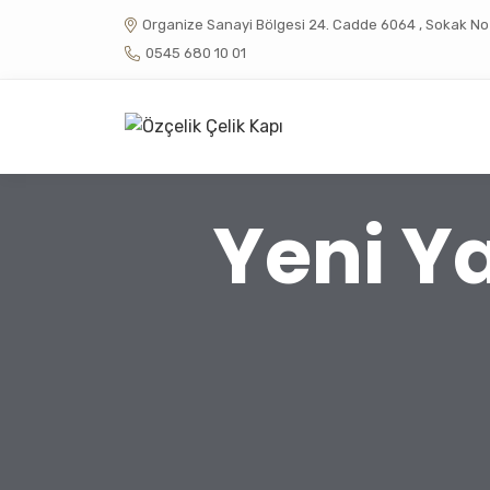
Organize Sanayi Bölgesi 24. Cadde 6064 , Sokak No :
0545 680 10 01
Yeni Ya