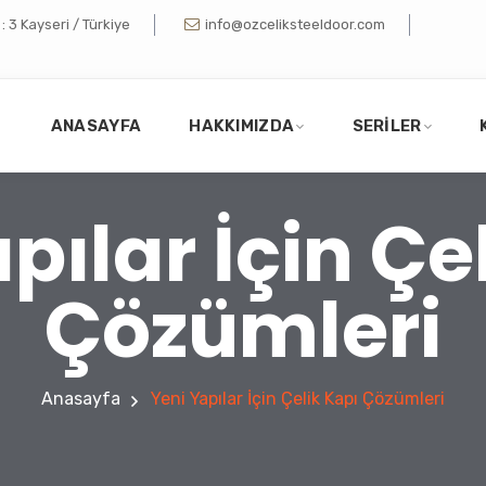
 3 Kayseri / Türkiye
info@ozceliksteeldoor.com
ANASAYFA
HAKKIMIZDA
SERILER
pılar İçin Çe
Çözümleri
Anasayfa
Yeni Yapılar İçin Çelik Kapı Çözümleri