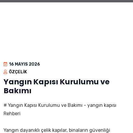
16 MAYIS 2026
ÖZÇELIK
Yangın Kapısı Kurulumu ve
Bakımı
# Yangın Kapısı Kurulumu ve Bakımı - yangın kapısı
Rehberi
Yangın dayanıklı çelik kapılar, binaların güvenliği