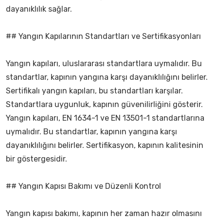
dayanıklılık sağlar.
## Yangın Kapılarının Standartları ve Sertifikasyonları
Yangın kapıları, uluslararası standartlara uymalıdır. Bu
standartlar, kapının yangına karşı dayanıklılığını belirler.
Sertifikalı yangın kapıları, bu standartları karşılar.
Standartlara uygunluk, kapının güvenilirliğini gösterir.
Yangın kapıları, EN 1634-1 ve EN 13501-1 standartlarına
uymalıdır. Bu standartlar, kapının yangına karşı
dayanıklılığını belirler. Sertifikasyon, kapının kalitesinin
bir göstergesidir.
## Yangın Kapısı Bakımı ve Düzenli Kontrol
Yangın kapısı bakımı, kapının her zaman hazır olmasını