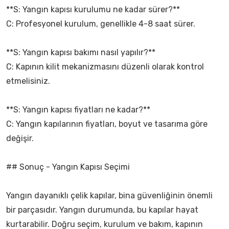
**S: Yangın kapısı kurulumu ne kadar sürer?**
C: Profesyonel kurulum, genellikle 4-8 saat sürer.
**S: Yangın kapısı bakımı nasıl yapılır?**
C: Kapının kilit mekanizmasını düzenli olarak kontrol
etmelisiniz.
**S: Yangın kapısı fiyatları ne kadar?**
C: Yangın kapılarının fiyatları, boyut ve tasarıma göre
değişir.
## Sonuç - Yangın Kapısı Seçimi
Yangın dayanıklı çelik kapılar, bina güvenliğinin önemli
bir parçasıdır. Yangın durumunda, bu kapılar hayat
kurtarabilir. Doğru seçim, kurulum ve bakım, kapının