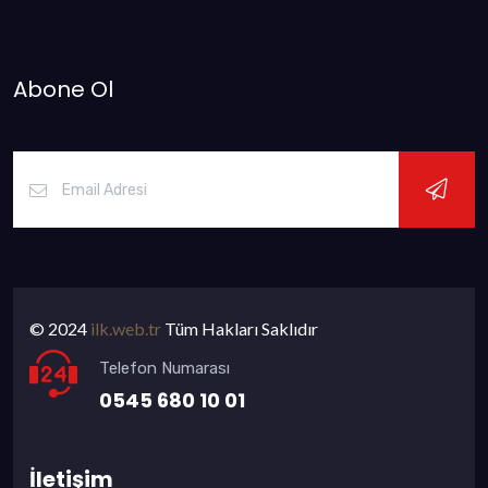
Abone Ol
© 2024
ilk.web.tr
Tüm Hakları Saklıdır
Telefon Numarası
0545 680 10 01
İletişim