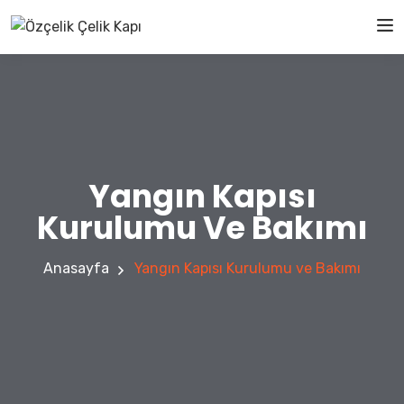
Yangın Kapısı
Kurulumu Ve Bakımı
Anasayfa
Yangın Kapısı Kurulumu ve Bakımı