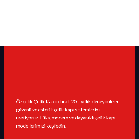
Özçelik Çelik Kapı olarak 20+ yıllık deneyimle en
güvenli ve estetik çelik kapı sistemlerini
üretiyoruz. Lüks, modern ve dayanıklı çelik kapı
modellerimizi keşfedin.