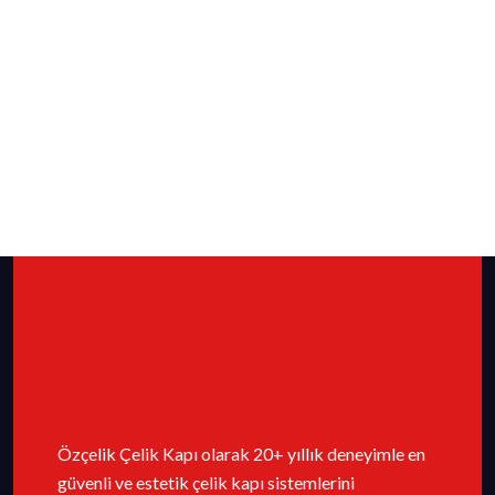
Özçelik Çelik Kapı olarak 20+ yıllık deneyimle en
güvenli ve estetik çelik kapı sistemlerini