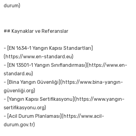
durum)
## Kaynaklar ve Referanslar
- [EN 1634-1 Yangın Kapısı Standartları]
(https://www.en-standard.eu)
- [EN 13501-1 Yangın Sınıflandırması](https://www.en-
standard.eu)
- [Bina Yangın Güvenliği](https://www.bina-yangın-
güvenliği.org)
- [Yangın Kapısı Sertifikasyonu](https://www.yangın-
sertifikasyonu.org)
- [Acil Durum Planlaması](https://www.acil-
durum.gov.tr)