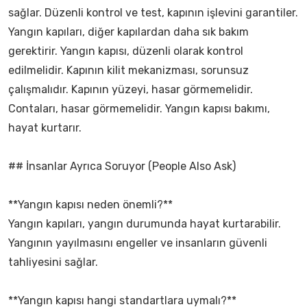
sağlar. Düzenli kontrol ve test, kapının işlevini garantiler.
Yangın kapıları, diğer kapılardan daha sık bakım
gerektirir. Yangın kapısı, düzenli olarak kontrol
edilmelidir. Kapının kilit mekanizması, sorunsuz
çalışmalıdır. Kapının yüzeyi, hasar görmemelidir.
Contaları, hasar görmemelidir. Yangın kapısı bakımı,
hayat kurtarır.
## İnsanlar Ayrıca Soruyor (People Also Ask)
**Yangın kapısı neden önemli?**
Yangın kapıları, yangın durumunda hayat kurtarabilir.
Yangının yayılmasını engeller ve insanların güvenli
tahliyesini sağlar.
**Yangın kapısı hangi standartlara uymalı?**