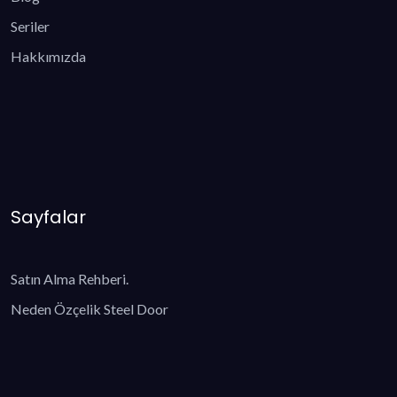
Seriler
Hakkımızda
Sayfalar
Satın Alma Rehberi.
Neden Özçelik Steel Door