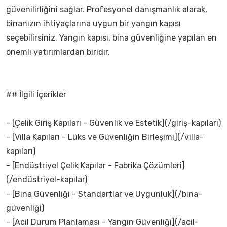
güvenilirliğini sağlar. Profesyonel danışmanlık alarak,
binanızın ihtiyaçlarına uygun bir yangın kapısı
seçebilirsiniz. Yangın kapısı, bina güvenliğine yapılan en
önemli yatırımlardan biridir.
## İlgili İçerikler
- [Çelik Giriş Kapıları - Güvenlik ve Estetik](/giriş-kapıları)
- [Villa Kapıları - Lüks ve Güvenliğin Birleşimi](/villa-
kapıları)
- [Endüstriyel Çelik Kapılar - Fabrika Çözümleri]
(/endüstriyel-kapılar)
- [Bina Güvenliği - Standartlar ve Uygunluk](/bina-
güvenliği)
- [Acil Durum Planlaması - Yangın Güvenliği](/acil-