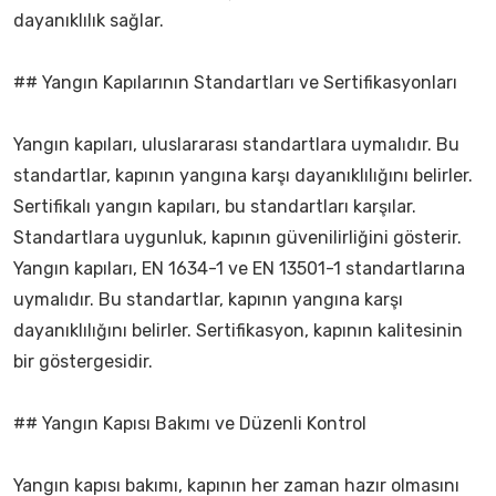
dayanıklılık sağlar.
## Yangın Kapılarının Standartları ve Sertifikasyonları
Yangın kapıları, uluslararası standartlara uymalıdır. Bu
standartlar, kapının yangına karşı dayanıklılığını belirler.
Sertifikalı yangın kapıları, bu standartları karşılar.
Standartlara uygunluk, kapının güvenilirliğini gösterir.
Yangın kapıları, EN 1634-1 ve EN 13501-1 standartlarına
uymalıdır. Bu standartlar, kapının yangına karşı
dayanıklılığını belirler. Sertifikasyon, kapının kalitesinin
bir göstergesidir.
## Yangın Kapısı Bakımı ve Düzenli Kontrol
Yangın kapısı bakımı, kapının her zaman hazır olmasını