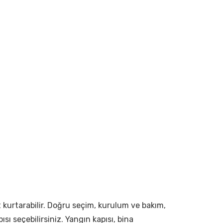
t kurtarabilir. Doğru seçim, kurulum ve bakım,
sı seçebilirsiniz. Yangın kapısı, bina