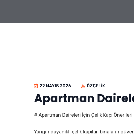
22 MAYIS 2026
ÖZÇELIK
Apartman Daireler
# Apartman Daireleri İçin Çelik Kapı Önerileri
Yangın dayanıklı çelik kapılar, binaların güv