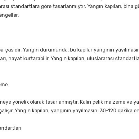
rarası standartlara göre tasarlanmıştır. Yangın kapıları, bina 
engeller.
parçasıdır. Yangın durumunda, bu kapılar yangının yayılmasını
rı, hayat kurtarabilir. Yangın kapıları, uluslararası standartla
leme
eye yönelik olarak tasarlanmıştır. Kalın çelik malzeme ve yalı
ışır. Yangın kapıları, yangının yayılmasını 30-120 dakika en
andartları