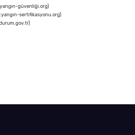
yangın-güvenliği.org)
.yangın-sertifikasyonu.org)
durum.gov.tr)