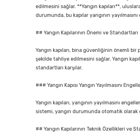
edilmesini sağlar. **Yangın kapıları**, ulusla
durumunda, bu kapılar yangının yayılmasını 
## Yangın Kapılarının Önemi ve Standartları
Yangın kapıları, bina güvenliğinin önemli bir 
şekilde tahliye edilmesini sağlar. Yangın kapıla
standartları karşılar.
### Yangın Kapısı Yangın Yayılmasını Engel
Yangın kapıları, yangının yayılmasını engellem
sistemi, yangın durumunda otomatik olarak çal
## Yangın Kapılarının Teknik Özellikleri ve St