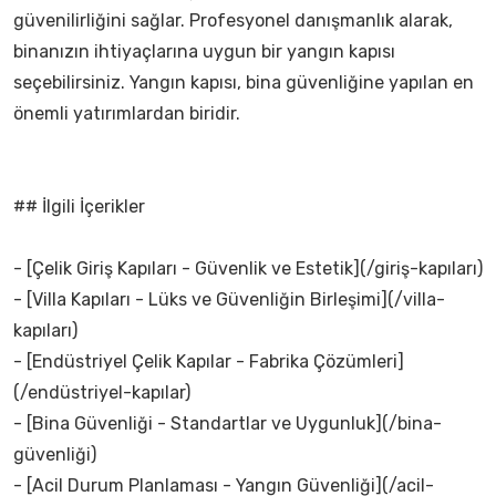
güvenilirliğini sağlar. Profesyonel danışmanlık alarak,
binanızın ihtiyaçlarına uygun bir yangın kapısı
seçebilirsiniz. Yangın kapısı, bina güvenliğine yapılan en
önemli yatırımlardan biridir.
## İlgili İçerikler
- [Çelik Giriş Kapıları - Güvenlik ve Estetik](/giriş-kapıları)
- [Villa Kapıları - Lüks ve Güvenliğin Birleşimi](/villa-
kapıları)
- [Endüstriyel Çelik Kapılar - Fabrika Çözümleri]
(/endüstriyel-kapılar)
- [Bina Güvenliği - Standartlar ve Uygunluk](/bina-
güvenliği)
- [Acil Durum Planlaması - Yangın Güvenliği](/acil-