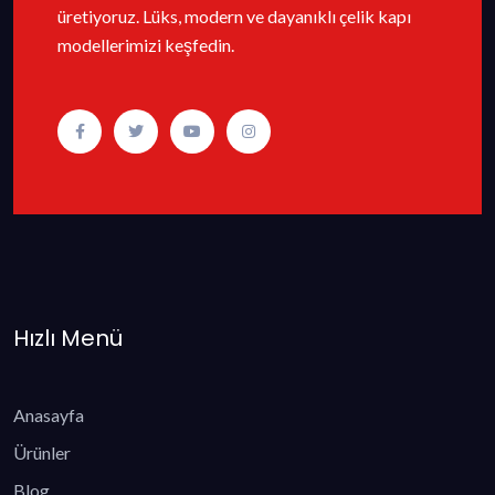
üretiyoruz. Lüks, modern ve dayanıklı çelik kapı
modellerimizi keşfedin.
Hızlı Menü
Anasayfa
Ürünler
Blog