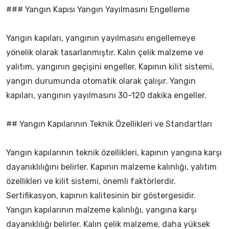
### Yangın Kapısı Yangın Yayılmasını Engelleme
Yangın kapıları, yangının yayılmasını engellemeye
yönelik olarak tasarlanmıştır. Kalın çelik malzeme ve
yalıtım, yangının geçişini engeller. Kapının kilit sistemi,
yangın durumunda otomatik olarak çalışır. Yangın
kapıları, yangının yayılmasını 30-120 dakika engeller.
## Yangın Kapılarının Teknik Özellikleri ve Standartları
Yangın kapılarının teknik özellikleri, kapının yangına karşı
dayanıklılığını belirler. Kapının malzeme kalınlığı, yalıtım
özellikleri ve kilit sistemi, önemli faktörlerdir.
Sertifikasyon, kapının kalitesinin bir göstergesidir.
Yangın kapılarının malzeme kalınlığı, yangına karşı
dayanıklılığı belirler. Kalın çelik malzeme, daha yüksek