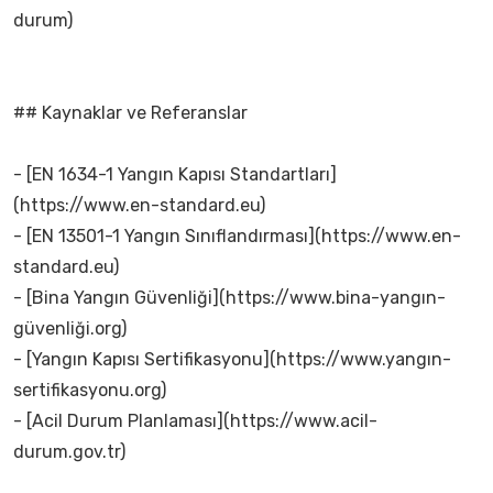
durum)
## Kaynaklar ve Referanslar
- [EN 1634-1 Yangın Kapısı Standartları]
(https://www.en-standard.eu)
- [EN 13501-1 Yangın Sınıflandırması](https://www.en-
standard.eu)
- [Bina Yangın Güvenliği](https://www.bina-yangın-
güvenliği.org)
- [Yangın Kapısı Sertifikasyonu](https://www.yangın-
sertifikasyonu.org)
- [Acil Durum Planlaması](https://www.acil-
durum.gov.tr)