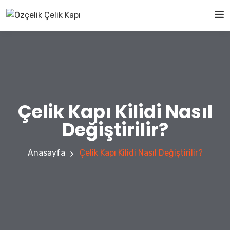
Çelik Kapı Kilidi Nasıl
Değiştirilir?
Anasayfa
Çelik Kapı Kilidi Nasıl Değiştirilir?