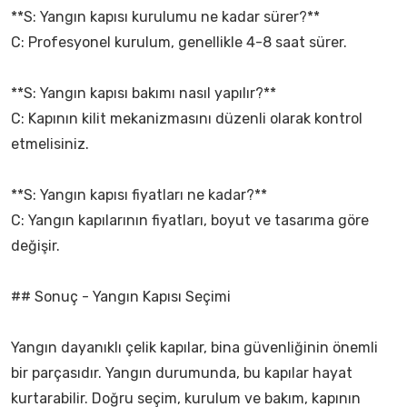
**S: Yangın kapısı kurulumu ne kadar sürer?**
C: Profesyonel kurulum, genellikle 4-8 saat sürer.
**S: Yangın kapısı bakımı nasıl yapılır?**
C: Kapının kilit mekanizmasını düzenli olarak kontrol
etmelisiniz.
**S: Yangın kapısı fiyatları ne kadar?**
C: Yangın kapılarının fiyatları, boyut ve tasarıma göre
değişir.
## Sonuç - Yangın Kapısı Seçimi
Yangın dayanıklı çelik kapılar, bina güvenliğinin önemli
bir parçasıdır. Yangın durumunda, bu kapılar hayat
kurtarabilir. Doğru seçim, kurulum ve bakım, kapının