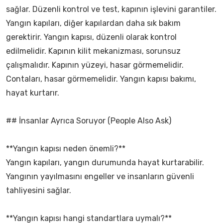
sağlar. Düzenli kontrol ve test, kapının işlevini garantiler.
Yangın kapıları, diğer kapılardan daha sık bakım
gerektirir. Yangın kapısı, düzenli olarak kontrol
edilmelidir. Kapının kilit mekanizması, sorunsuz
çalışmalıdır. Kapının yüzeyi, hasar görmemelidir.
Contaları, hasar görmemelidir. Yangın kapısı bakımı,
hayat kurtarır.
## İnsanlar Ayrıca Soruyor (People Also Ask)
**Yangın kapısı neden önemli?**
Yangın kapıları, yangın durumunda hayat kurtarabilir.
Yangının yayılmasını engeller ve insanların güvenli
tahliyesini sağlar.
**Yangın kapısı hangi standartlara uymalı?**