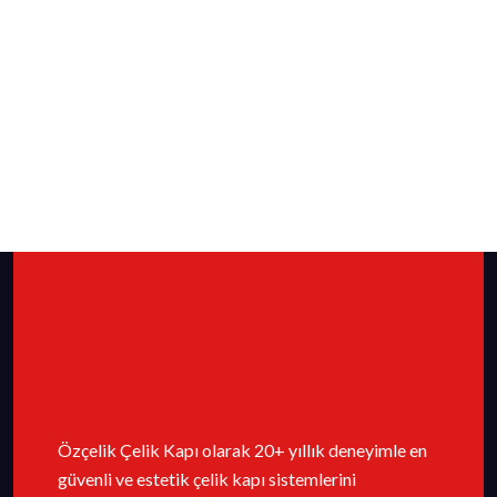
Özçelik Çelik Kapı olarak 20+ yıllık deneyimle en
güvenli ve estetik çelik kapı sistemlerini