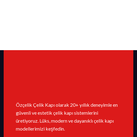
Özçelik Çelik Kapı olarak 20+ yıllık deneyimle en
güvenli ve estetik çelik kapı sistemlerini
üretiyoruz. Lüks, modern ve dayanıklı çelik kapı
modellerimizi keşfedin.