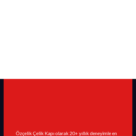
Özçelik Çelik Kapı olarak 20+ yıllık deneyimle en