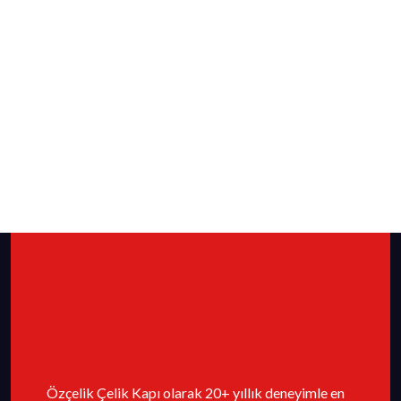
Özçelik Çelik Kapı olarak 20+ yıllık deneyimle en