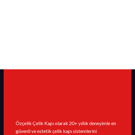
Özçelik Çelik Kapı olarak 20+ yıllık deneyimle en
güvenli ve estetik çelik kapı sistemlerini