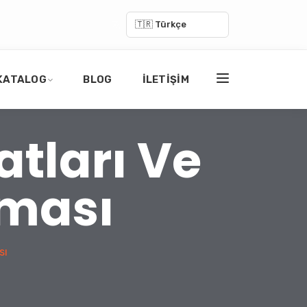
🇹🇷 Türkçe
KATALOG
BLOG
İLETIŞIM
tları Ve
rması
sı