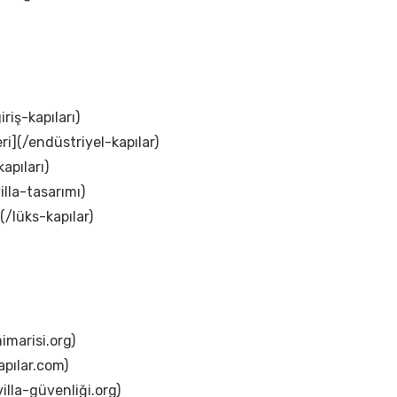
iriş-kapıları)
ri](/endüstriyel-kapılar)
apıları)
illa-tasarımı)
(/lüks-kapılar)
imarisi.org)
apılar.com)
illa-güvenliği.org)