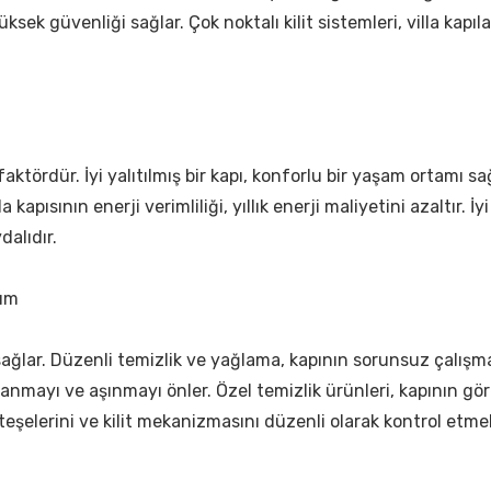
ksek güvenliği sağlar. Çok noktalı kilit sistemleri, villa kapıl
r faktördür. İyi yalıtılmış bir kapı, konforlu bir yaşam ortamı s
a kapısının enerji verimliliği, yıllık enerji maliyetini azaltır. İy
alıdır.
nım
sağlar. Düzenli temizlik ve yağlama, kapının sorunsuz çalışma
lanmayı ve aşınmayı önler. Özel temizlik ürünleri, kapının gör
eşelerini ve kilit mekanizmasını düzenli olarak kontrol etmel