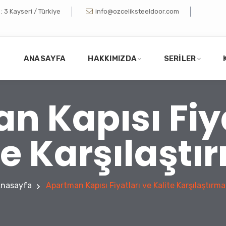
 3 Kayseri / Türkiye
info@ozceliksteeldoor.com
ANASAYFA
HAKKIMIZDA
SERILER
n Kapısı Fiya
te Karşılaştı
nasayfa
Apartman Kapısı Fiyatları ve Kalite Karşılaştırma