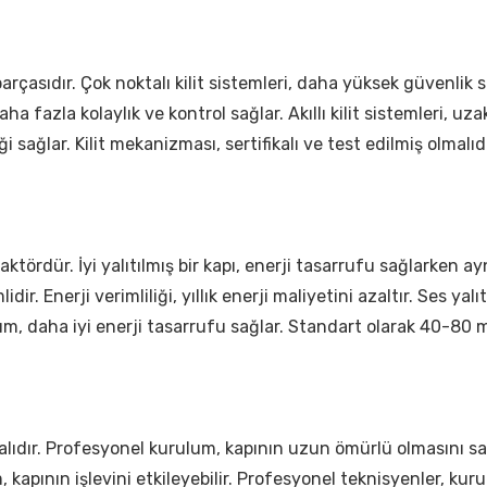
parçasıdır. Çok noktalı kilit sistemleri, daha yüksek güvenlik 
 daha fazla kolaylık ve kontrol sağlar. Akıllı kilit sistemleri, 
i sağlar. Kilit mekanizması, sertifikalı ve test edilmiş olmalıdı
aktördür. İyi yalıtılmış bir kapı, enerji tasarrufu sağlarken ay
r. Enerji verimliliği, yıllık enerji maliyetini azaltır. Ses yalıt
alıtım, daha iyi enerji tasarrufu sağlar. Standart olarak 40-80 mm
lıdır. Profesyonel kurulum, kapının uzun ömürlü olmasını sağ
 kapının işlevini etkileyebilir. Profesyonel teknisyenler, kur