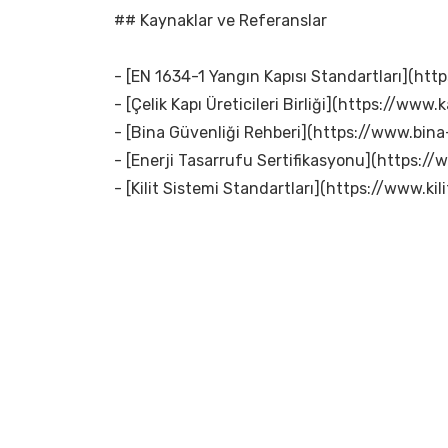
## Kaynaklar ve Referanslar
- [EN 1634-1 Yangın Kapısı Standartları](ht
- [Çelik Kapı Üreticileri Birliği](https://www.ka
- [Bina Güvenliği Rehberi](https://www.bina-
- [Enerji Tasarrufu Sertifikasyonu](https://
- [Kilit Sistemi Standartları](https://www.kili