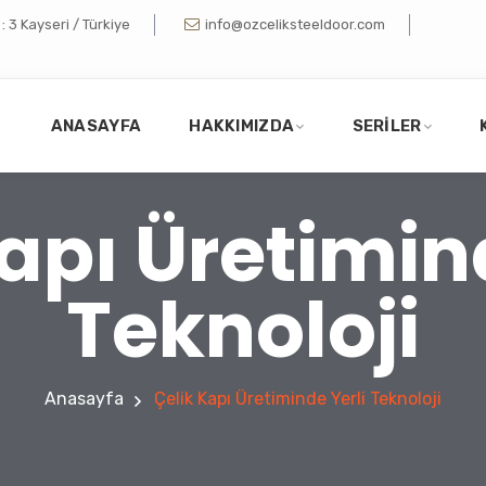
 3 Kayseri / Türkiye
info@ozceliksteeldoor.com
ANASAYFA
HAKKIMIZDA
SERILER
apı Üretimin
Teknoloji
Anasayfa
Çelik Kapı Üretiminde Yerli Teknoloji