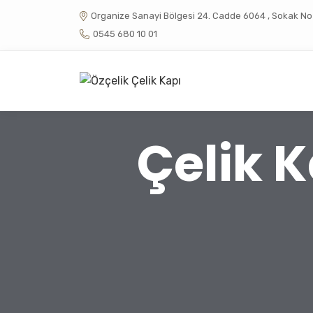
Organize Sanayi Bölgesi 24. Cadde 6064 , Sokak No :
0545 680 10 01
Çelik K