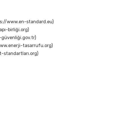
tps://www.en-standard.eu)
pı-birliği.org)
güvenliği.gov.tr)
www.enerji-tasarrufu.org)
t-standartları.org)