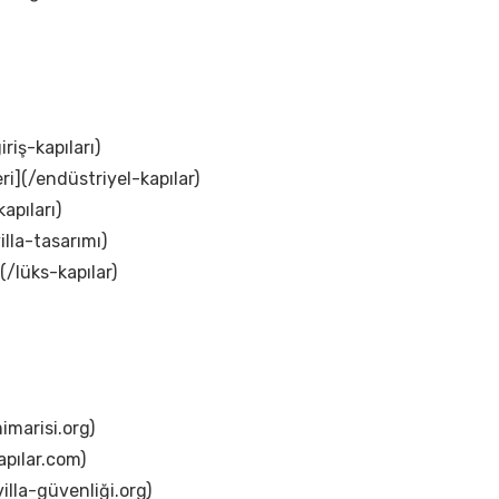
iriş-kapıları)
ri](/endüstriyel-kapılar)
apıları)
illa-tasarımı)
(/lüks-kapılar)
imarisi.org)
apılar.com)
illa-güvenliği.org)