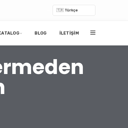
🇹🇷 Türkçe
KATALOG
BLOG
İLETIŞIM
Vermeden
n