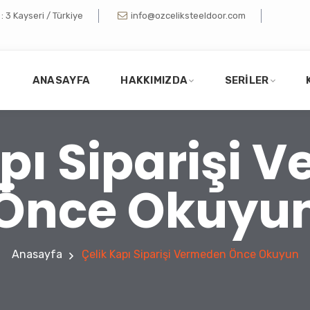
 3 Kayseri / Türkiye
info@ozceliksteeldoor.com
ANASAYFA
HAKKIMIZDA
SERILER
apı Siparişi 
Önce Okuyu
Anasayfa
Çelik Kapı Siparişi Vermeden Önce Okuyun