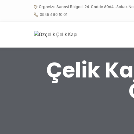
Organize Sanayi Bölgesi 24. Cadde 6064 , Sokak No :
0545 680 10 01
Çelik K