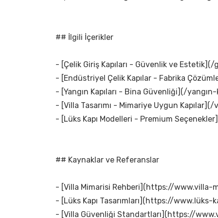
## İlgili İçerikler
- [Çelik Giriş Kapıları - Güvenlik ve Estetik](/g
- [Endüstriyel Çelik Kapılar - Fabrika Çözümle
- [Yangın Kapıları - Bina Güvenliği](/yangın-k
- [Villa Tasarımı - Mimariye Uygun Kapılar](/v
- [Lüks Kapı Modelleri - Premium Seçenekler]
## Kaynaklar ve Referanslar
- [Villa Mimarisi Rehberi](https://www.villa-m
- [Lüks Kapı Tasarımları](https://www.lüks-k
- [Villa Güvenliği Standartları](https://www.v