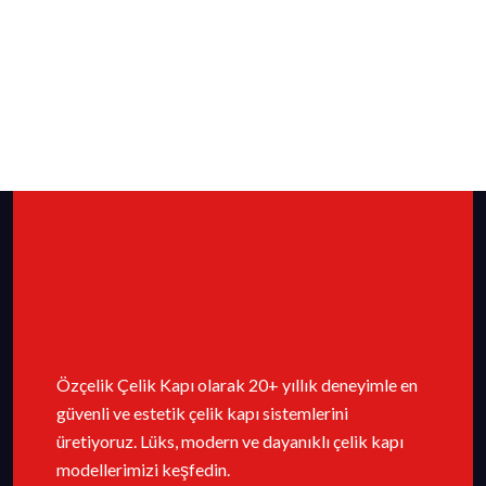
Özçelik Çelik Kapı olarak 20+ yıllık deneyimle en
güvenli ve estetik çelik kapı sistemlerini
üretiyoruz. Lüks, modern ve dayanıklı çelik kapı
modellerimizi keşfedin.