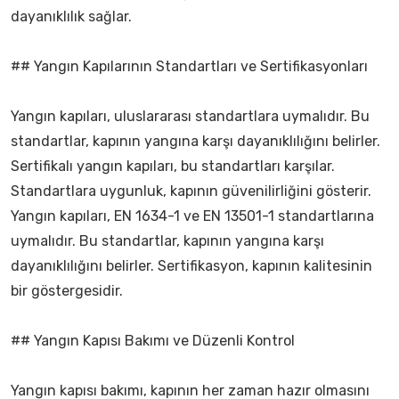
dayanıklılık sağlar.
## Yangın Kapılarının Standartları ve Sertifikasyonları
Yangın kapıları, uluslararası standartlara uymalıdır. Bu
standartlar, kapının yangına karşı dayanıklılığını belirler.
Sertifikalı yangın kapıları, bu standartları karşılar.
Standartlara uygunluk, kapının güvenilirliğini gösterir.
Yangın kapıları, EN 1634-1 ve EN 13501-1 standartlarına
uymalıdır. Bu standartlar, kapının yangına karşı
dayanıklılığını belirler. Sertifikasyon, kapının kalitesinin
bir göstergesidir.
## Yangın Kapısı Bakımı ve Düzenli Kontrol
Yangın kapısı bakımı, kapının her zaman hazır olmasını