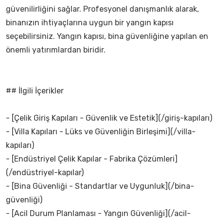
güvenilirliğini sağlar. Profesyonel danışmanlık alarak,
binanızın ihtiyaçlarına uygun bir yangın kapısı
seçebilirsiniz. Yangın kapısı, bina güvenliğine yapılan en
önemli yatırımlardan biridir.
## İlgili İçerikler
- [Çelik Giriş Kapıları - Güvenlik ve Estetik](/giriş-kapıları)
- [Villa Kapıları - Lüks ve Güvenliğin Birleşimi](/villa-
kapıları)
- [Endüstriyel Çelik Kapılar - Fabrika Çözümleri]
(/endüstriyel-kapılar)
- [Bina Güvenliği - Standartlar ve Uygunluk](/bina-
güvenliği)
- [Acil Durum Planlaması - Yangın Güvenliği](/acil-