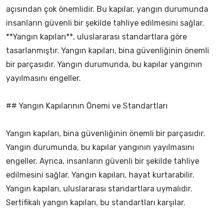
açısından çok önemlidir. Bu kapılar, yangın durumunda
insanların güvenli bir şekilde tahliye edilmesini sağlar.
**Yangın kapıları**, uluslararası standartlara göre
tasarlanmıştır. Yangın kapıları, bina güvenliğinin önemli
bir parçasıdır. Yangın durumunda, bu kapılar yangının
yayılmasını engeller.
## Yangın Kapılarının Önemi ve Standartları
Yangın kapıları, bina güvenliğinin önemli bir parçasıdır.
Yangın durumunda, bu kapılar yangının yayılmasını
engeller. Ayrıca, insanların güvenli bir şekilde tahliye
edilmesini sağlar. Yangın kapıları, hayat kurtarabilir.
Yangın kapıları, uluslararası standartlara uymalıdır.
Sertifikalı yangın kapıları, bu standartları karşılar.