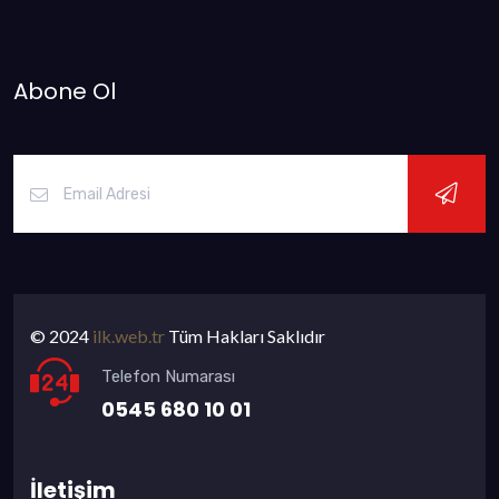
Abone Ol
© 2024
ilk.web.tr
Tüm Hakları Saklıdır
Telefon Numarası
0545 680 10 01
İletişim