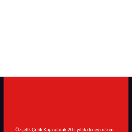
Özçelik Çelik Kapı olarak 20+ yıllık deneyimle en