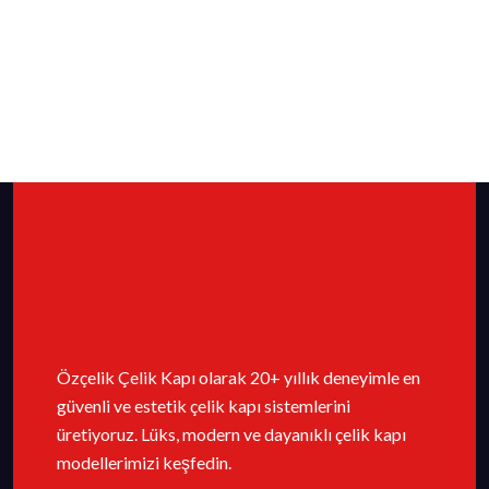
Özçelik Çelik Kapı olarak 20+ yıllık deneyimle en
güvenli ve estetik çelik kapı sistemlerini
üretiyoruz. Lüks, modern ve dayanıklı çelik kapı
modellerimizi keşfedin.