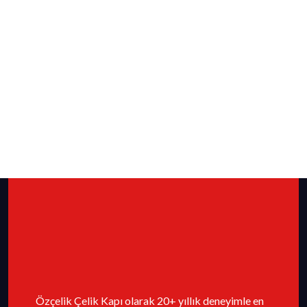
Özçelik Çelik Kapı olarak 20+ yıllık deneyimle en