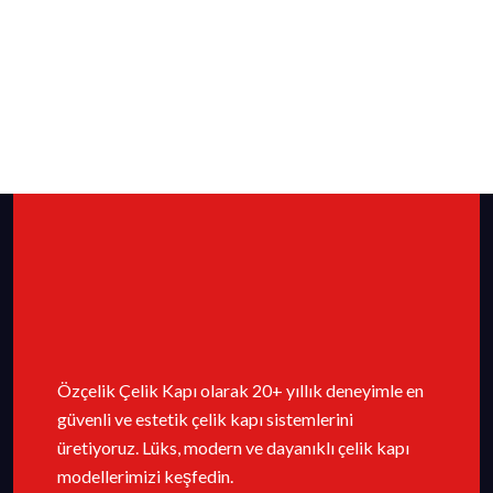
Özçelik Çelik Kapı olarak 20+ yıllık deneyimle en
güvenli ve estetik çelik kapı sistemlerini
üretiyoruz. Lüks, modern ve dayanıklı çelik kapı
modellerimizi keşfedin.