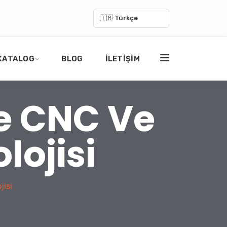
🇹🇷 Türkçe
KATALOG
BLOG
İLETIŞIM
de CNC Ve
lojisi
jisi