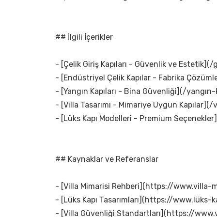
## İlgili İçerikler
- [Çelik Giriş Kapıları - Güvenlik ve Estetik](/g
- [Endüstriyel Çelik Kapılar - Fabrika Çözümle
- [Yangın Kapıları - Bina Güvenliği](/yangın-k
- [Villa Tasarımı - Mimariye Uygun Kapılar](/v
- [Lüks Kapı Modelleri - Premium Seçenekler]
## Kaynaklar ve Referanslar
- [Villa Mimarisi Rehberi](https://www.villa-m
- [Lüks Kapı Tasarımları](https://www.lüks-k
- [Villa Güvenliği Standartları](https://www.v