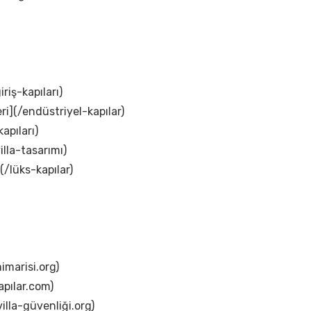
iriş-kapıları)
ri](/endüstriyel-kapılar)
apıları)
illa-tasarımı)
(/lüks-kapılar)
imarisi.org)
apılar.com)
illa-güvenliği.org)