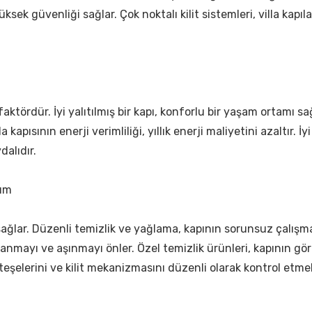
ksek güvenliği sağlar. Çok noktalı kilit sistemleri, villa kapıl
r faktördür. İyi yalıtılmış bir kapı, konforlu bir yaşam ortamı s
a kapısının enerji verimliliği, yıllık enerji maliyetini azaltır. İy
alıdır.
nım
sağlar. Düzenli temizlik ve yağlama, kapının sorunsuz çalışma
lanmayı ve aşınmayı önler. Özel temizlik ürünleri, kapının gör
eşelerini ve kilit mekanizmasını düzenli olarak kontrol etmel