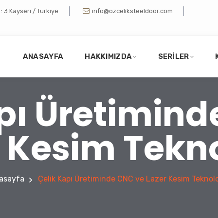
 3 Kayseri / Türkiye
info@ozceliksteeldoor.com
ANASAYFA
HAKKIMIZDA
SERILER
pı Üretimin
 Kesim Tekno
asayfa
Çelik Kapı Üretiminde CNC ve Lazer Kesim Teknolo