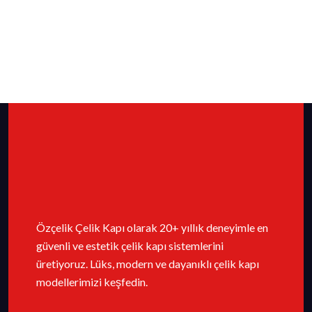
Özçelik Çelik Kapı olarak 20+ yıllık deneyimle en
güvenli ve estetik çelik kapı sistemlerini
üretiyoruz. Lüks, modern ve dayanıklı çelik kapı
modellerimizi keşfedin.