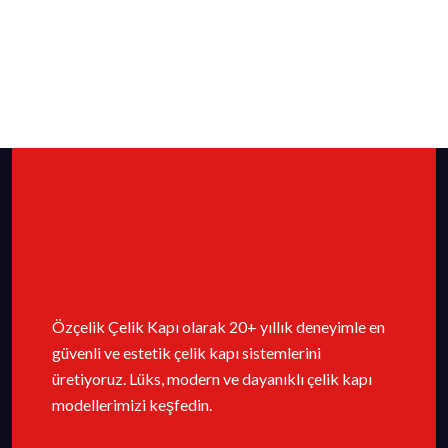
Özçelik Çelik Kapı olarak 20+ yıllık deneyimle en
güvenli ve estetik çelik kapı sistemlerini
üretiyoruz. Lüks, modern ve dayanıklı çelik kapı
modellerimizi keşfedin.