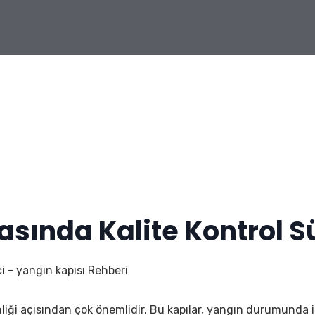
asında Kalite Kontrol S
ci - yangın kapısı Rehberi
enliği açısından çok önemlidir. Bu kapılar, yangın durumunda i