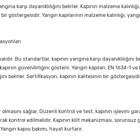
angına karşı dayanıklılığını belirler. Kapının malzeme kalınlığı, 
 bir göstergesidir. Yangın kapılarının malzeme kalınlığı, yangına
kasyonları
ıdır. Bu standartlar, kapının yangına karşı dayanıklılığını beli
kapının güvenilirliğini gösterir. Yangın kapıları, EN 1634-1 v
nı belirler. Sertifikasyon, kapının kalitesinin bir göstergesidi
olmasını sağlar. Düzenli kontrol ve test, kapının işlevini gar
larak kontrol edilmelidir. Kapının kilit mekanizması, sorunsuz 
Yangın kapısı bakımı, hayat kurtarır.