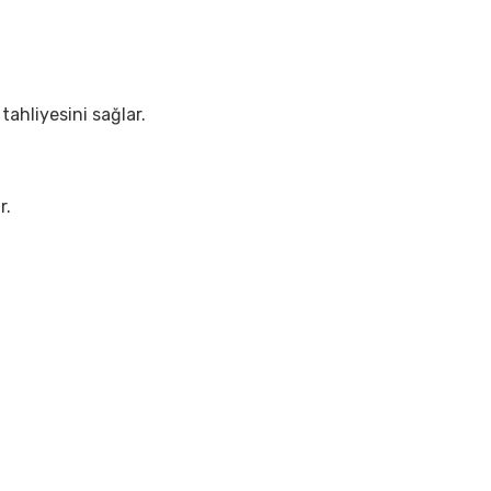
tahliyesini sağlar.
r.