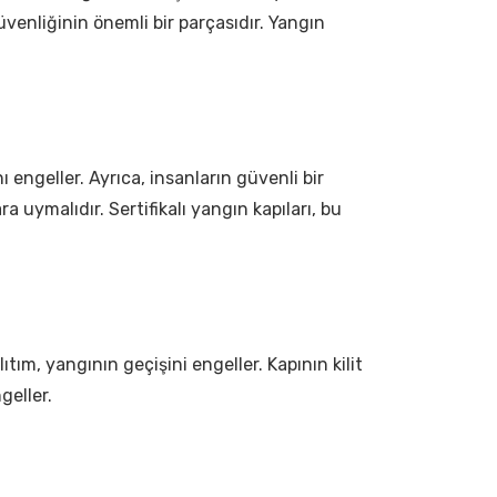
güvenliğinin önemli bir parçasıdır. Yangın
 engeller. Ayrıca, insanların güvenli bir
ra uymalıdır. Sertifikalı yangın kapıları, bu
tım, yangının geçişini engeller. Kapının kilit
geller.