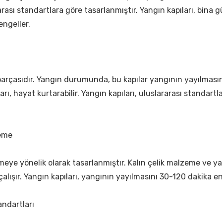
rarası standartlara göre tasarlanmıştır. Yangın kapıları, bina 
engeller.
parçasıdır. Yangın durumunda, bu kapılar yangının yayılmasını
rı, hayat kurtarabilir. Yangın kapıları, uluslararası standartla
leme
eye yönelik olarak tasarlanmıştır. Kalın çelik malzeme ve yalı
ışır. Yangın kapıları, yangının yayılmasını 30-120 dakika en
andartları