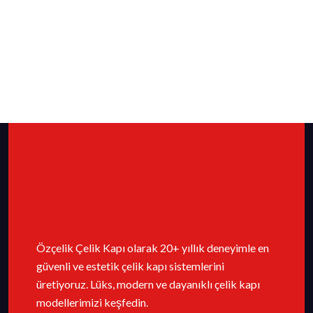
Özçelik Çelik Kapı olarak 20+ yıllık deneyimle en
güvenli ve estetik çelik kapı sistemlerini
üretiyoruz. Lüks, modern ve dayanıklı çelik kapı
modellerimizi keşfedin.