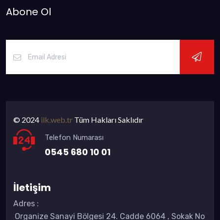
Abone Ol
© 2024
ilk.web.tr
Tüm Hakları Saklıdır
Telefon Numarası
0545 680 10 01
İletişim
Adres
:
Organize Sanayi Bölgesi 24. Cadde 6064 , Sokak No