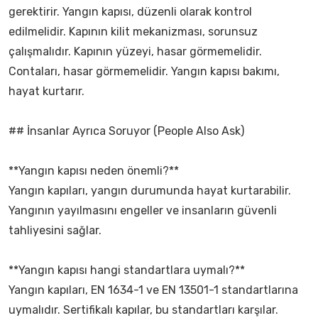
gerektirir. Yangın kapısı, düzenli olarak kontrol
edilmelidir. Kapının kilit mekanizması, sorunsuz
çalışmalıdır. Kapının yüzeyi, hasar görmemelidir.
Contaları, hasar görmemelidir. Yangın kapısı bakımı,
hayat kurtarır.
## İnsanlar Ayrıca Soruyor (People Also Ask)
**Yangın kapısı neden önemli?**
Yangın kapıları, yangın durumunda hayat kurtarabilir.
Yangının yayılmasını engeller ve insanların güvenli
tahliyesini sağlar.
**Yangın kapısı hangi standartlara uymalı?**
Yangın kapıları, EN 1634-1 ve EN 13501-1 standartlarına
uymalıdır. Sertifikalı kapılar, bu standartları karşılar.