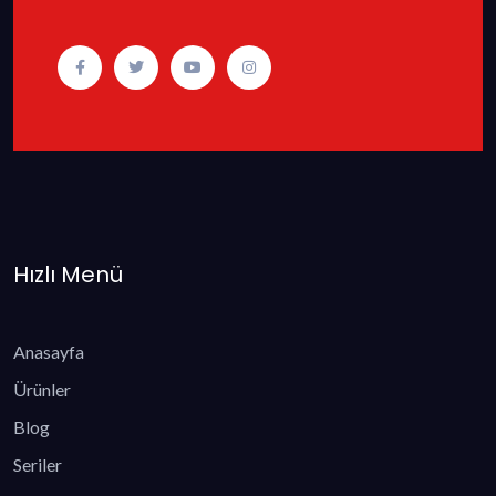
Hızlı Menü
Anasayfa
Ürünler
Blog
Seriler