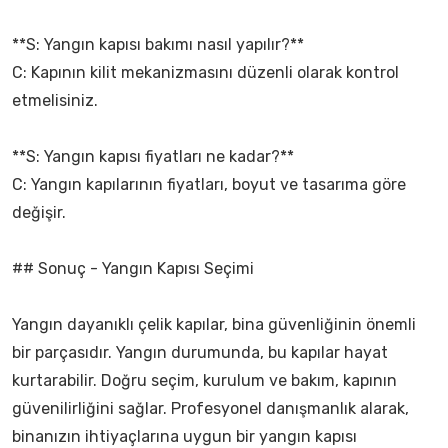
**S: Yangın kapısı bakımı nasıl yapılır?**
C: Kapının kilit mekanizmasını düzenli olarak kontrol
etmelisiniz.
**S: Yangın kapısı fiyatları ne kadar?**
C: Yangın kapılarının fiyatları, boyut ve tasarıma göre
değişir.
## Sonuç - Yangın Kapısı Seçimi
Yangın dayanıklı çelik kapılar, bina güvenliğinin önemli
bir parçasıdır. Yangın durumunda, bu kapılar hayat
kurtarabilir. Doğru seçim, kurulum ve bakım, kapının
güvenilirliğini sağlar. Profesyonel danışmanlık alarak,
binanızın ihtiyaçlarına uygun bir yangın kapısı