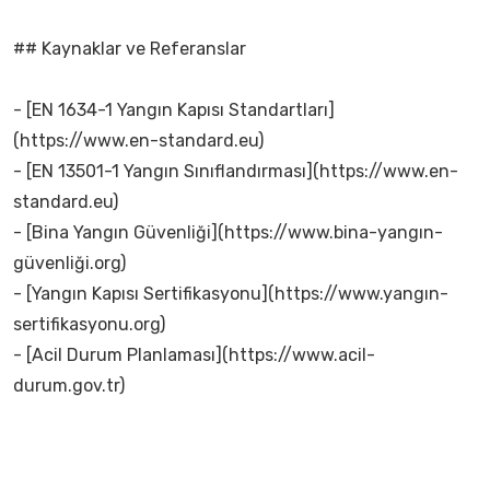
## Kaynaklar ve Referanslar
- [EN 1634-1 Yangın Kapısı Standartları]
(https://www.en-standard.eu)
- [EN 13501-1 Yangın Sınıflandırması](https://www.en-
standard.eu)
- [Bina Yangın Güvenliği](https://www.bina-yangın-
güvenliği.org)
- [Yangın Kapısı Sertifikasyonu](https://www.yangın-
sertifikasyonu.org)
- [Acil Durum Planlaması](https://www.acil-
durum.gov.tr)