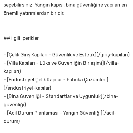
seçebilirsiniz. Yangın kapısı, bina güvenliğine yapılan en
önemli yatırımlardan biridir.
## İlgili İçerikler
- [Çelik Giriş Kapıları - Güvenlik ve Estetik](/giriş-kapıları)
- [Villa Kapıları - Lüks ve Güvenliğin Birleşimi](/villa-
kapıları)
- [Endüstriyel Çelik Kapılar - Fabrika Çözümleri]
(/endüstriyel-kapılar)
- [Bina Güvenliği - Standartlar ve Uygunluk](/bina-
güvenliği)
- [Acil Durum Planlaması - Yangın Güvenliği](/acil-
durum)