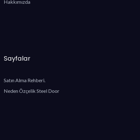
Hakkımızda
Sayfalar
Satın Alma Rehberi.
Neden Özçelik Steel Door