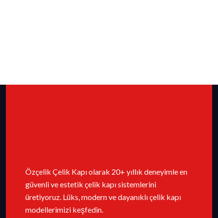
Özçelik Çelik Kapı olarak 20+ yıllık deneyimle en
güvenli ve estetik çelik kapı sistemlerini
üretiyoruz. Lüks, modern ve dayanıklı çelik kapı
modellerimizi keşfedin.