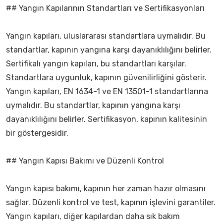
## Yangın Kapılarının Standartları ve Sertifikasyonları
Yangın kapıları, uluslararası standartlara uymalıdır. Bu
standartlar, kapının yangına karşı dayanıklılığını belirler.
Sertifikalı yangın kapıları, bu standartları karşılar.
Standartlara uygunluk, kapının güvenilirliğini gösterir.
Yangın kapıları, EN 1634-1 ve EN 13501-1 standartlarına
uymalıdır. Bu standartlar, kapının yangına karşı
dayanıklılığını belirler. Sertifikasyon, kapının kalitesinin
bir göstergesidir.
## Yangın Kapısı Bakımı ve Düzenli Kontrol
Yangın kapısı bakımı, kapının her zaman hazır olmasını
sağlar. Düzenli kontrol ve test, kapının işlevini garantiler.
Yangın kapıları, diğer kapılardan daha sık bakım