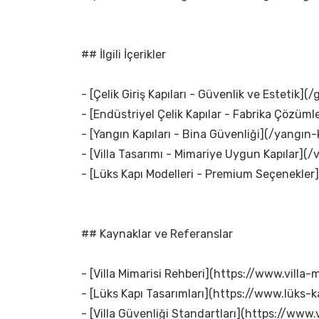
## İlgili İçerikler
- [Çelik Giriş Kapıları - Güvenlik ve Estetik](/g
- [Endüstriyel Çelik Kapılar - Fabrika Çözümle
- [Yangın Kapıları - Bina Güvenliği](/yangın-k
- [Villa Tasarımı - Mimariye Uygun Kapılar](/v
- [Lüks Kapı Modelleri - Premium Seçenekler]
## Kaynaklar ve Referanslar
- [Villa Mimarisi Rehberi](https://www.villa-m
- [Lüks Kapı Tasarımları](https://www.lüks-k
- [Villa Güvenliği Standartları](https://www.v