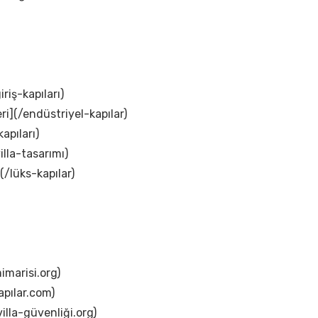
iriş-kapıları)
ri](/endüstriyel-kapılar)
apıları)
illa-tasarımı)
(/lüks-kapılar)
imarisi.org)
apılar.com)
illa-güvenliği.org)