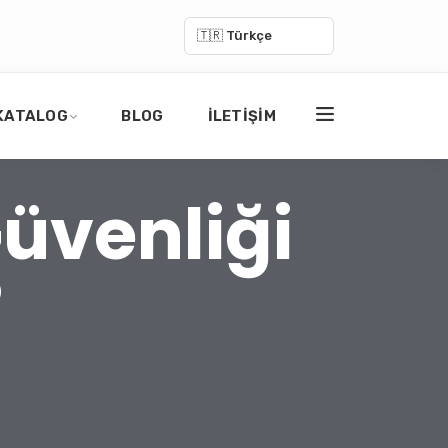
🇹🇷 Türkçe
KATALOG
BLOG
İLETIŞIM
Güvenliği
?