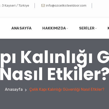
 3 Kayseri / Türkiye
info@ozceliksteeldoor.com
ANASAYFA
HAKKIMIZDA
SERILER
pı Kalınlığı 
Nasıl Etkiler
Anasayfa
Çelik Kapı Kalınlığı Güvenliği Nasıl Etkiler?