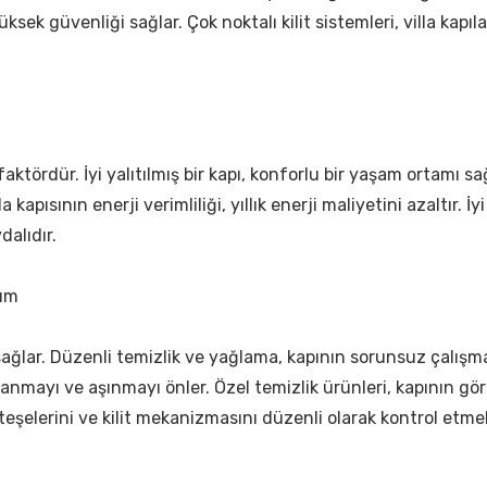
ksek güvenliği sağlar. Çok noktalı kilit sistemleri, villa kapıl
r faktördür. İyi yalıtılmış bir kapı, konforlu bir yaşam ortamı s
a kapısının enerji verimliliği, yıllık enerji maliyetini azaltır. İy
alıdır.
nım
sağlar. Düzenli temizlik ve yağlama, kapının sorunsuz çalışma
lanmayı ve aşınmayı önler. Özel temizlik ürünleri, kapının gör
eşelerini ve kilit mekanizmasını düzenli olarak kontrol etmel