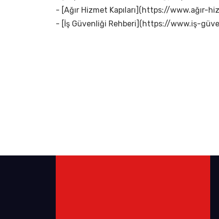
- [Ağır Hizmet Kapıları](https://www.ağır-hi
- [İş Güvenliği Rehberi](https://www.iş-güven