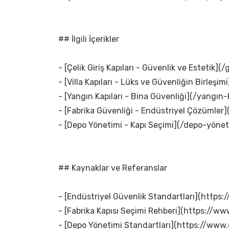
## İlgili İçerikler
- [Çelik Giriş Kapıları - Güvenlik ve Estetik](/g
- [Villa Kapıları - Lüks ve Güvenliğin Birleşimi]
- [Yangın Kapıları - Bina Güvenliği](/yangın-k
- [Fabrika Güvenliği - Endüstriyel Çözümler]
- [Depo Yönetimi - Kapı Seçimi](/depo-yönet
## Kaynaklar ve Referanslar
- [Endüstriyel Güvenlik Standartları](https
- [Fabrika Kapısı Seçimi Rehberi](https://www
- [Depo Yönetimi Standartları](https://www