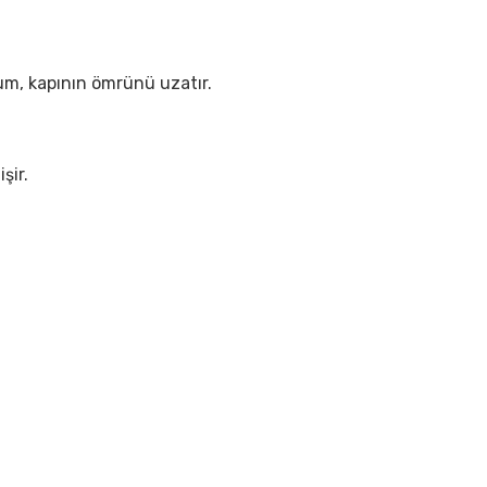
lum, kapının ömrünü uzatır.
şir.