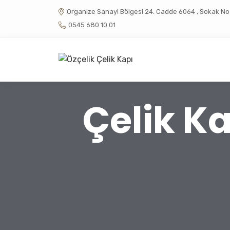
Organize Sanayi Bölgesi 24. Cadde 6064 , Sokak No :
0545 680 10 01
Çelik K