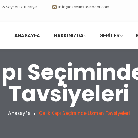
 3 Kayseri / Türkiye
info@ozceliksteeldoor.com
ANASAYFA
HAKKIMIZDA
SERILER
apı Seçimin
Tavsiyeleri
Anasayfa
Çelik Kapı Seçiminde Uzman Tavsiyeleri