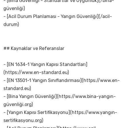
- [Bina Güvenliği - Standartlar ve Uygunluk](/bina-
güvenliği)
- [Acil Durum Planlaması - Yangın Güvenliği](/acil-
durum)
## Kaynaklar ve Referanslar
- [EN 1634-1 Yangın Kapısı Standartları]
(https://www.en-standard.eu)
- [EN 13501-1 Yangın Sınıflandırması](https://www.en-
standard.eu)
- [Bina Yangın Güvenliği](https://www.bina-yangın-
güvenliği.org)
- [Yangın Kapısı Sertifikasyonu](https://www.yangın-
sertifikasyonu.org)