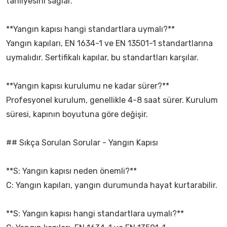
tahliyesini sağlar.
**Yangın kapısı hangi standartlara uymalı?**
Yangın kapıları, EN 1634-1 ve EN 13501-1 standartlarına
uymalıdır. Sertifikalı kapılar, bu standartları karşılar.
**Yangın kapısı kurulumu ne kadar sürer?**
Profesyonel kurulum, genellikle 4-8 saat sürer. Kurulum
süresi, kapının boyutuna göre değişir.
## Sıkça Sorulan Sorular - Yangın Kapısı
**S: Yangın kapısı neden önemli?**
C: Yangın kapıları, yangın durumunda hayat kurtarabilir.
**S: Yangın kapısı hangi standartlara uymalı?**