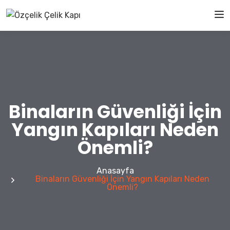
Binaların Güvenliği İçin
Yangın Kapıları Neden
Önemli?
Anasayfa
Binaların Güvenliği İçin Yangın Kapıları Neden
Önemli?