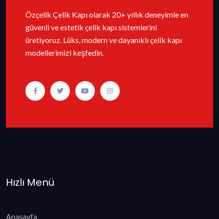
Özçelik Çelik Kapı olarak 20+ yıllık deneyimle en
güvenli ve estetik çelik kapı sistemlerini
üretiyoruz. Lüks, modern ve dayanıklı çelik kapı
modellerimizi keşfedin.
Hızlı Menü
Anasayfa