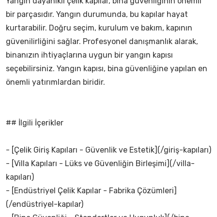
Yangın dayanıklı çelik kapılar, bina güvenliğinin önemli
bir parçasıdır. Yangın durumunda, bu kapılar hayat
kurtarabilir. Doğru seçim, kurulum ve bakım, kapının
güvenilirliğini sağlar. Profesyonel danışmanlık alarak,
binanızın ihtiyaçlarına uygun bir yangın kapısı
seçebilirsiniz. Yangın kapısı, bina güvenliğine yapılan en
önemli yatırımlardan biridir.
## İlgili İçerikler
- [Çelik Giriş Kapıları - Güvenlik ve Estetik](/giriş-kapıları)
- [Villa Kapıları - Lüks ve Güvenliğin Birleşimi](/villa-
kapıları)
- [Endüstriyel Çelik Kapılar - Fabrika Çözümleri]
(/endüstriyel-kapılar)