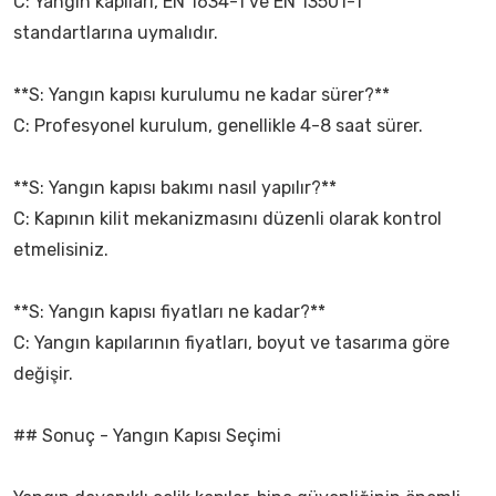
C: Yangın kapıları, EN 1634-1 ve EN 13501-1
standartlarına uymalıdır.
**S: Yangın kapısı kurulumu ne kadar sürer?**
C: Profesyonel kurulum, genellikle 4-8 saat sürer.
**S: Yangın kapısı bakımı nasıl yapılır?**
C: Kapının kilit mekanizmasını düzenli olarak kontrol
etmelisiniz.
**S: Yangın kapısı fiyatları ne kadar?**
C: Yangın kapılarının fiyatları, boyut ve tasarıma göre
değişir.
## Sonuç - Yangın Kapısı Seçimi