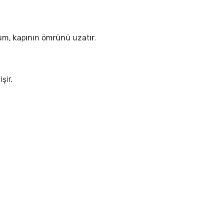
lum, kapının ömrünü uzatır.
şir.