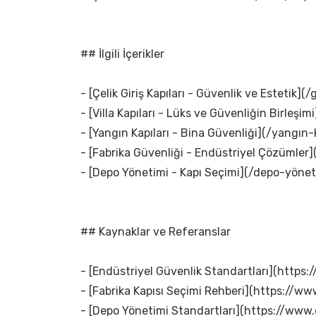
## İlgili İçerikler
- [Çelik Giriş Kapıları - Güvenlik ve Estetik](/g
- [Villa Kapıları - Lüks ve Güvenliğin Birleşimi]
- [Yangın Kapıları - Bina Güvenliği](/yangın-k
- [Fabrika Güvenliği - Endüstriyel Çözümler]
- [Depo Yönetimi - Kapı Seçimi](/depo-yönet
## Kaynaklar ve Referanslar
- [Endüstriyel Güvenlik Standartları](https
- [Fabrika Kapısı Seçimi Rehberi](https://www
- [Depo Yönetimi Standartları](https://www