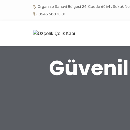
Organize Sanayi Bölgesi 24. Cadde 6064 , Sokak No :
0545 680 10 01
Güvenil