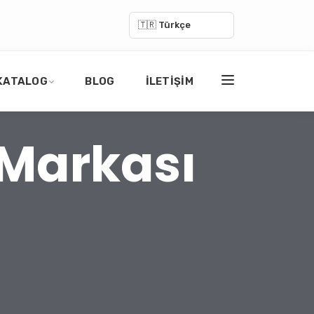
🇹🇷 Türkçe
KATALOG
BLOG
İLETIŞIM
 Markası
?