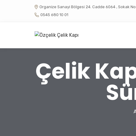
Organize Sanayi Bölgesi 24. Cadde 6064 , Sokak No :
0545 680 10 01
Çelik Ka
Sü