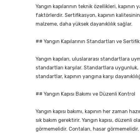
Yangın kapılarının teknik özellikleri, kapının y
faktörlerdir. Sertifikasyon, kapının kalitesinin
malzeme, daha yüksek dayanıklılık sağlar.
## Yangın Kapılarının Standartları ve Sertifi
Yangın kapıları, uluslararası standartlara uymal
standartları karşılar. Standartlara uygunluk, 
standartlar, kapının yangına karşı dayanıklılığı
## Yangın Kapısı Bakımı ve Düzenli Kontrol
Yangın kapısı bakımı, kapının her zaman hazır 
sık bakım gerektirir. Yangın kapısı, düzenli o
görmemelidir. Contaları, hasar görmemelidir. 