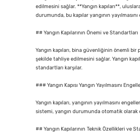
edilmesini sağlar. **Yangın kapıları**, ulusla
durumunda, bu kapılar yangının yayılmasını 
## Yangın Kapılarının Önemi ve Standartları
Yangın kapıları, bina güvenliğinin önemli bir 
şekilde tahliye edilmesini sağlar. Yangın kapıla
standartları karşılar.
### Yangın Kapısı Yangın Yayılmasını Engel
Yangın kapıları, yangının yayılmasını engellem
sistemi, yangın durumunda otomatik olarak çal
## Yangın Kapılarının Teknik Özellikleri ve St