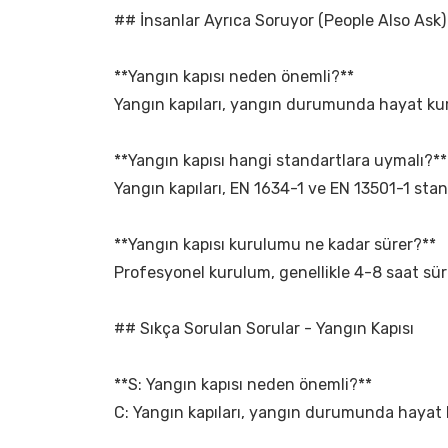
## İnsanlar Ayrıca Soruyor (People Also Ask)
**Yangın kapısı neden önemli?**
Yangın kapıları, yangın durumunda hayat kurta
**Yangın kapısı hangi standartlara uymalı?**
Yangın kapıları, EN 1634-1 ve EN 13501-1 standa
**Yangın kapısı kurulumu ne kadar sürer?**
Profesyonel kurulum, genellikle 4-8 saat sür
## Sıkça Sorulan Sorular - Yangın Kapısı
**S: Yangın kapısı neden önemli?**
C: Yangın kapıları, yangın durumunda hayat k