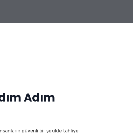
 Adım Adım
nsanların güvenli bir şekilde tahliye