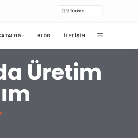
🇹🇷 Türkçe
KATALOG
BLOG
İLETIŞIM
da Üretim
dım
ım