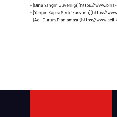
- [Bina Yangın Güvenliği](https://www.bina-
- [Yangın Kapısı Sertifikasyonu](https://www
- [Acil Durum Planlaması](https://www.acil-