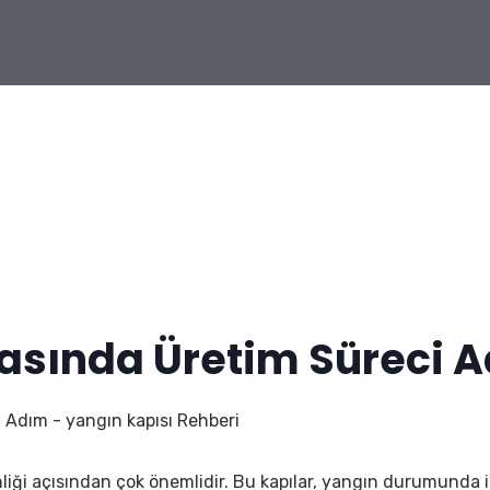
kasında Üretim Süreci
 Adım - yangın kapısı Rehberi
enliği açısından çok önemlidir. Bu kapılar, yangın durumunda i