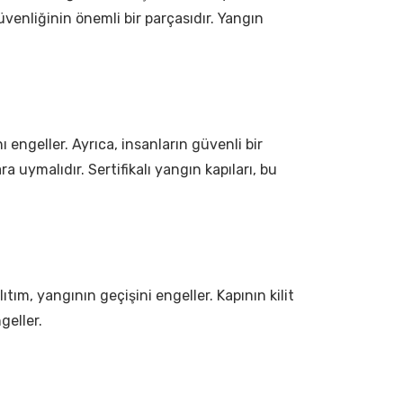
güvenliğinin önemli bir parçasıdır. Yangın
 engeller. Ayrıca, insanların güvenli bir
ra uymalıdır. Sertifikalı yangın kapıları, bu
tım, yangının geçişini engeller. Kapının kilit
geller.