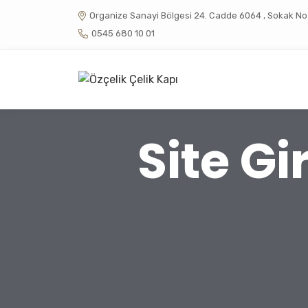
Organize Sanayi Bölgesi 24. Cadde 6064 , Sokak No :
0545 680 10 01
Site Gi