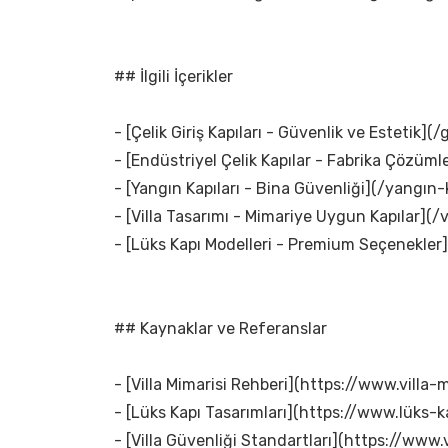
## İlgili İçerikler
- [Çelik Giriş Kapıları - Güvenlik ve Estetik](/g
- [Endüstriyel Çelik Kapılar - Fabrika Çözümle
- [Yangın Kapıları - Bina Güvenliği](/yangın-k
- [Villa Tasarımı - Mimariye Uygun Kapılar](/v
- [Lüks Kapı Modelleri - Premium Seçenekler]
## Kaynaklar ve Referanslar
- [Villa Mimarisi Rehberi](https://www.villa-m
- [Lüks Kapı Tasarımları](https://www.lüks-k
- [Villa Güvenliği Standartları](https://www.v