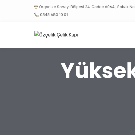
Organize Sanayi Bölgesi 24. Cadde 6064 , Sokak No :
0545 680 10 01
Yüksek 