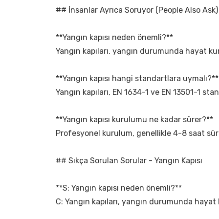
## İnsanlar Ayrıca Soruyor (People Also Ask)
**Yangın kapısı neden önemli?**
Yangın kapıları, yangın durumunda hayat kurta
**Yangın kapısı hangi standartlara uymalı?**
Yangın kapıları, EN 1634-1 ve EN 13501-1 standa
**Yangın kapısı kurulumu ne kadar sürer?**
Profesyonel kurulum, genellikle 4-8 saat sür
## Sıkça Sorulan Sorular - Yangın Kapısı
**S: Yangın kapısı neden önemli?**
C: Yangın kapıları, yangın durumunda hayat k