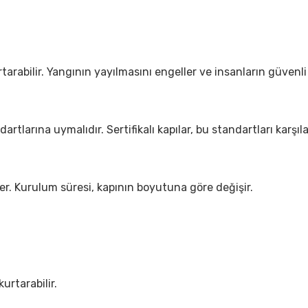
rabilir. Yangının yayılmasını engeller ve insanların güvenli 
rtlarına uymalıdır. Sertifikalı kapılar, bu standartları karşıla
er. Kurulum süresi, kapının boyutuna göre değişir.
urtarabilir.