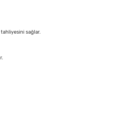
tahliyesini sağlar.
r.