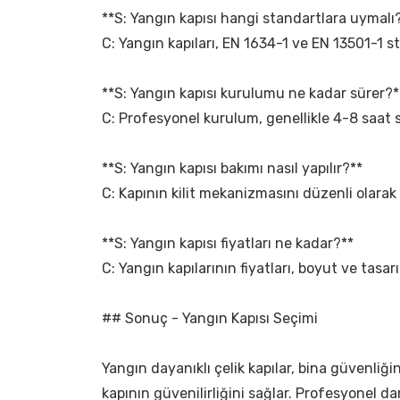
**S: Yangın kapısı hangi standartlara uymalı
C: Yangın kapıları, EN 1634-1 ve EN 13501-1 s
**S: Yangın kapısı kurulumu ne kadar sürer?*
C: Profesyonel kurulum, genellikle 4-8 saat s
**S: Yangın kapısı bakımı nasıl yapılır?**
C: Kapının kilit mekanizmasını düzenli olarak 
**S: Yangın kapısı fiyatları ne kadar?**
C: Yangın kapılarının fiyatları, boyut ve tasar
## Sonuç - Yangın Kapısı Seçimi
Yangın dayanıklı çelik kapılar, bina güvenliğ
kapının güvenilirliğini sağlar. Profesyonel da