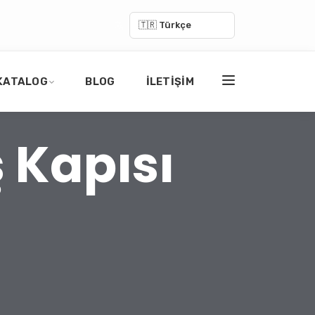
🇹🇷 Türkçe
KATALOG
BLOG
İLETIŞIM
ş Kapısı
?