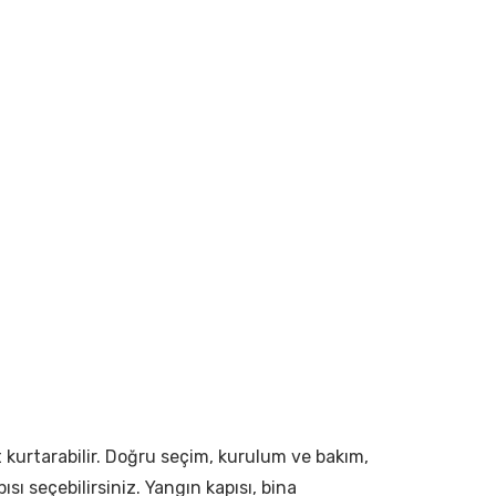
t kurtarabilir. Doğru seçim, kurulum ve bakım,
sı seçebilirsiniz. Yangın kapısı, bina