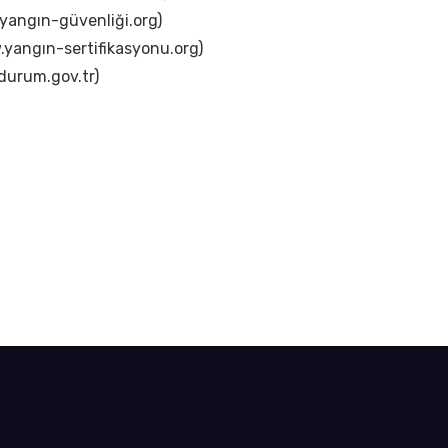
yangın-güvenliği.org)
.yangın-sertifikasyonu.org)
durum.gov.tr)