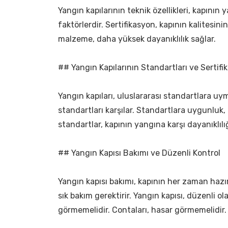
Yangın kapılarının teknik özellikleri, kapının y
faktörlerdir. Sertifikasyon, kapının kalitesinin
malzeme, daha yüksek dayanıklılık sağlar.
## Yangın Kapılarının Standartları ve Sertifi
Yangın kapıları, uluslararası standartlara uymal
standartları karşılar. Standartlara uygunluk, 
standartlar, kapının yangına karşı dayanıklılığı
## Yangın Kapısı Bakımı ve Düzenli Kontrol
Yangın kapısı bakımı, kapının her zaman hazır 
sık bakım gerektirir. Yangın kapısı, düzenli o
görmemelidir. Contaları, hasar görmemelidir. 