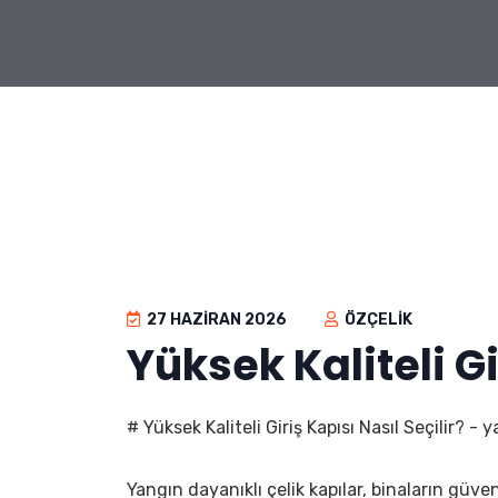
27 HAZIRAN 2026
ÖZÇELIK
Yüksek Kaliteli Gi
# Yüksek Kaliteli Giriş Kapısı Nasıl Seçilir? - 
Yangın dayanıklı çelik kapılar, binaların güv