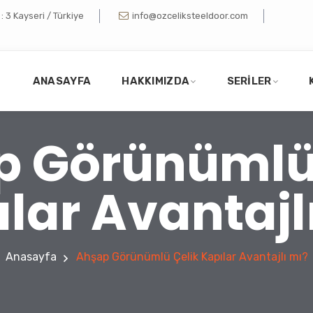
 3 Kayseri / Türkiye
info@ozceliksteeldoor.com
ANASAYFA
HAKKIMIZDA
SERILER
p Görünümlü 
lar Avantajl
Anasayfa
Ahşap Görünümlü Çelik Kapılar Avantajlı mı?