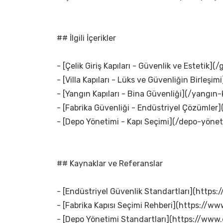
## İlgili İçerikler
- [Çelik Giriş Kapıları - Güvenlik ve Estetik](/g
- [Villa Kapıları - Lüks ve Güvenliğin Birleşimi]
- [Yangın Kapıları - Bina Güvenliği](/yangın-k
- [Fabrika Güvenliği - Endüstriyel Çözümler]
- [Depo Yönetimi - Kapı Seçimi](/depo-yönet
## Kaynaklar ve Referanslar
- [Endüstriyel Güvenlik Standartları](https
- [Fabrika Kapısı Seçimi Rehberi](https://www
- [Depo Yönetimi Standartları](https://www