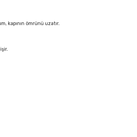
lum, kapının ömrünü uzatır.
şir.