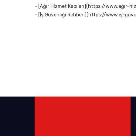
- [Ağır Hizmet Kapıları](https://www.ağır-hi
- [İş Güvenliği Rehberi](https://www.iş-güven