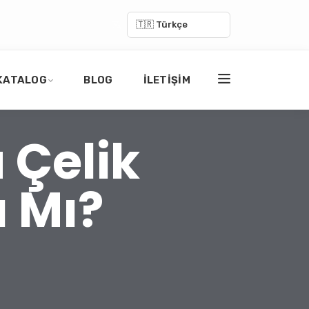
🇹🇷 Türkçe
KATALOG
BLOG
İLETIŞIM
Çelik
ı Mı?