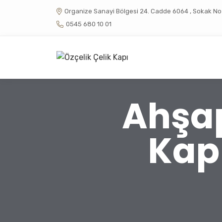
Organize Sanayi Bölgesi 24. Cadde 6064 , Sokak No :
0545 680 10 01
Ahşa
Kapı