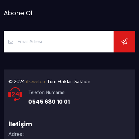
Abone Ol
© 2024
ilk.web.tr
Tüm Hakları Saklıdır
Telefon Numarası
0545 680 10 01
İletişim
Adres
: