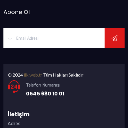
Abone Ol
© 2024
ilk.web.tr
Tüm Hakları Saklıdır
Telefon Numarası
0545 680 10 01
İletişim
Adres
: