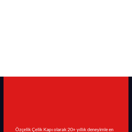
Özçelik Çelik Kapı olarak 20+ yıllık deneyimle en