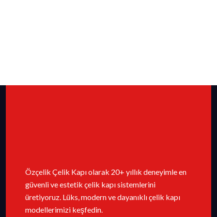
Özçelik Çelik Kapı olarak 20+ yıllık deneyimle en
güvenli ve estetik çelik kapı sistemlerini
üretiyoruz. Lüks, modern ve dayanıklı çelik kapı
modellerimizi keşfedin.