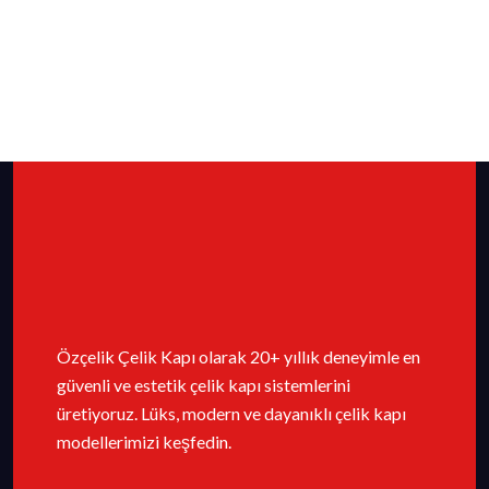
Özçelik Çelik Kapı olarak 20+ yıllık deneyimle en
güvenli ve estetik çelik kapı sistemlerini
üretiyoruz. Lüks, modern ve dayanıklı çelik kapı
modellerimizi keşfedin.