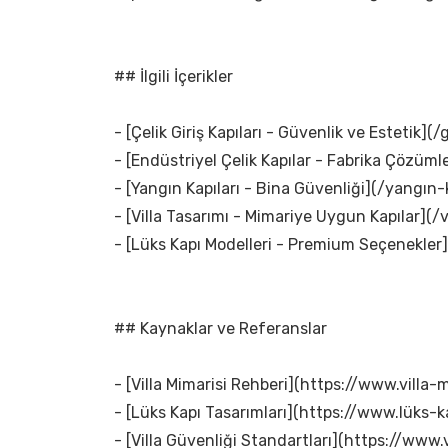
## İlgili İçerikler
- [Çelik Giriş Kapıları - Güvenlik ve Estetik](/g
- [Endüstriyel Çelik Kapılar - Fabrika Çözümle
- [Yangın Kapıları - Bina Güvenliği](/yangın-k
- [Villa Tasarımı - Mimariye Uygun Kapılar](/v
- [Lüks Kapı Modelleri - Premium Seçenekler]
## Kaynaklar ve Referanslar
- [Villa Mimarisi Rehberi](https://www.villa-m
- [Lüks Kapı Tasarımları](https://www.lüks-k
- [Villa Güvenliği Standartları](https://www.v