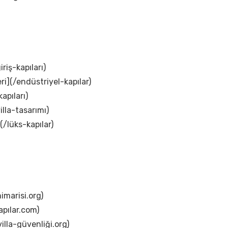
iriş-kapıları)
ri](/endüstriyel-kapılar)
apıları)
illa-tasarımı)
(/lüks-kapılar)
imarisi.org)
apılar.com)
illa-güvenliği.org)