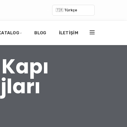
🇹🇷 Türkçe
KATALOG
BLOG
İLETIŞIM
 Kapı
ları