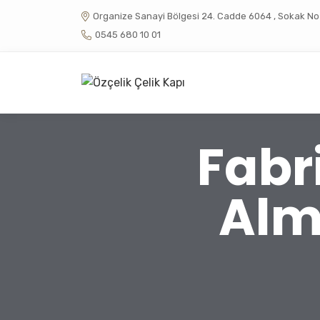
Organize Sanayi Bölgesi 24. Cadde 6064 , Sokak No :
0545 680 10 01
Fabr
Alm