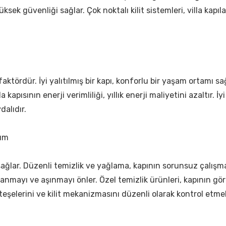
ksek güvenliği sağlar. Çok noktalı kilit sistemleri, villa kapıl
r faktördür. İyi yalıtılmış bir kapı, konforlu bir yaşam ortamı s
a kapısının enerji verimliliği, yıllık enerji maliyetini azaltır. İy
alıdır.
nım
sağlar. Düzenli temizlik ve yağlama, kapının sorunsuz çalışma
lanmayı ve aşınmayı önler. Özel temizlik ürünleri, kapının gör
eşelerini ve kilit mekanizmasını düzenli olarak kontrol etmel