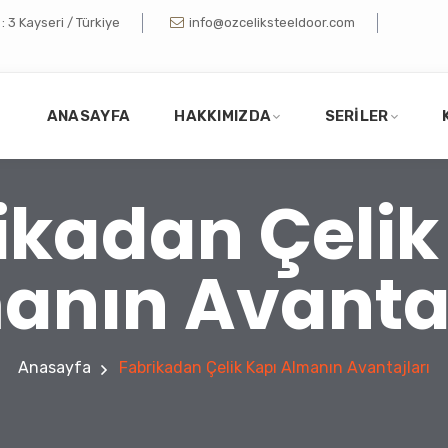
 3 Kayseri / Türkiye
info@ozceliksteeldoor.com
ANASAYFA
HAKKIMIZDA
SERILER
ikadan Çelik
anın Avantaj
Anasayfa
Fabrikadan Çelik Kapı Almanın Avantajları