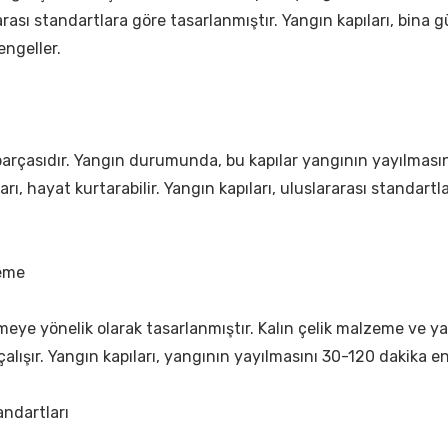
rarası standartlara göre tasarlanmıştır. Yangın kapıları, bina 
engeller.
parçasıdır. Yangın durumunda, bu kapılar yangının yayılmasını
rı, hayat kurtarabilir. Yangın kapıları, uluslararası standartla
leme
eye yönelik olarak tasarlanmıştır. Kalın çelik malzeme ve yalı
ışır. Yangın kapıları, yangının yayılmasını 30-120 dakika en
andartları