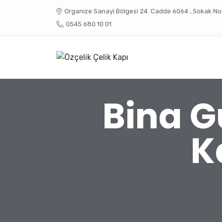
Organize Sanayi Bölgesi 24. Cadde 6064 , Sokak No :
0545 680 10 01
Bina G
K