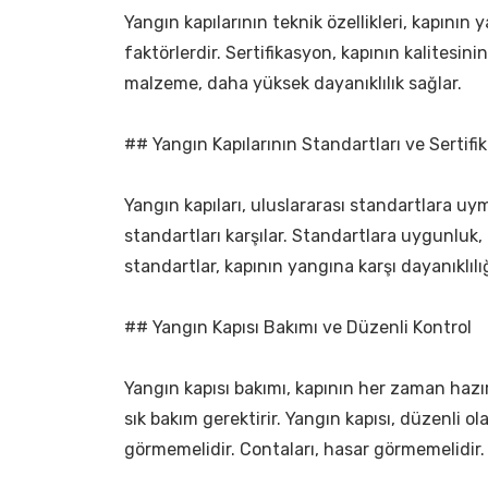
Yangın kapılarının teknik özellikleri, kapının y
faktörlerdir. Sertifikasyon, kapının kalitesinin
malzeme, daha yüksek dayanıklılık sağlar.
## Yangın Kapılarının Standartları ve Sertifi
Yangın kapıları, uluslararası standartlara uymal
standartları karşılar. Standartlara uygunluk, 
standartlar, kapının yangına karşı dayanıklılığı
## Yangın Kapısı Bakımı ve Düzenli Kontrol
Yangın kapısı bakımı, kapının her zaman hazır 
sık bakım gerektirir. Yangın kapısı, düzenli o
görmemelidir. Contaları, hasar görmemelidir. 