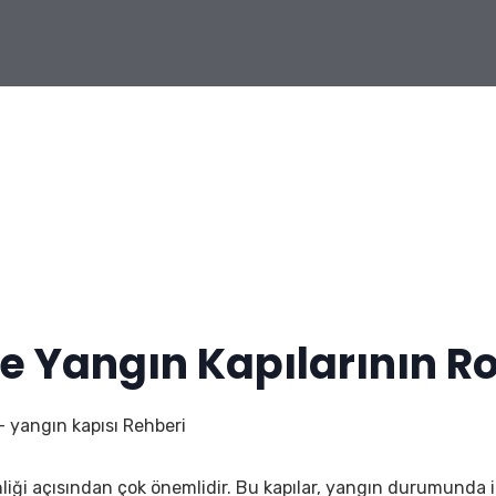
e Yangın Kapılarının Ro
- yangın kapısı Rehberi
enliği açısından çok önemlidir. Bu kapılar, yangın durumunda i