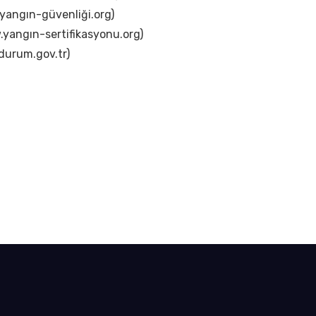
yangın-güvenliği.org)
.yangın-sertifikasyonu.org)
durum.gov.tr)