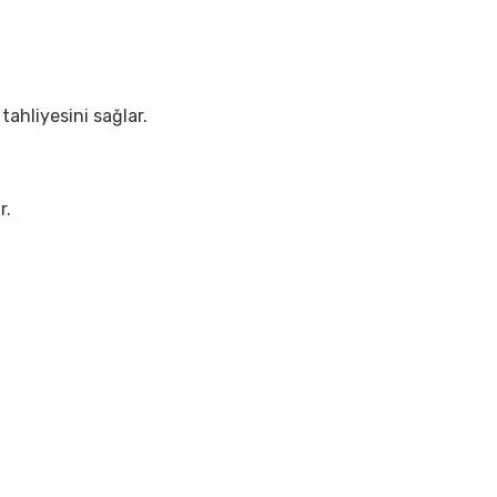
tahliyesini sağlar.
r.