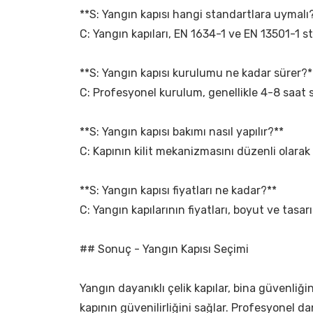
**S: Yangın kapısı hangi standartlara uymalı
C: Yangın kapıları, EN 1634-1 ve EN 13501-1 s
**S: Yangın kapısı kurulumu ne kadar sürer?*
C: Profesyonel kurulum, genellikle 4-8 saat s
**S: Yangın kapısı bakımı nasıl yapılır?**
C: Kapının kilit mekanizmasını düzenli olarak 
**S: Yangın kapısı fiyatları ne kadar?**
C: Yangın kapılarının fiyatları, boyut ve tasar
## Sonuç - Yangın Kapısı Seçimi
Yangın dayanıklı çelik kapılar, bina güvenliğ
kapının güvenilirliğini sağlar. Profesyonel da