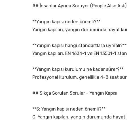
## İnsanlar Ayrıca Soruyor (People Also Ask)
**Yangın kapısı neden önemli?**
Yangın kapıları, yangın durumunda hayat kurta
**Yangın kapısı hangi standartlara uymalı?**
Yangın kapıları, EN 1634-1 ve EN 13501-1 standa
**Yangın kapısı kurulumu ne kadar sürer?**
Profesyonel kurulum, genellikle 4-8 saat sür
## Sıkça Sorulan Sorular - Yangın Kapısı
**S: Yangın kapısı neden önemli?**
C: Yangın kapıları, yangın durumunda hayat k