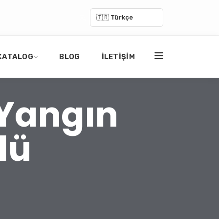
🇹🇷 Türkçe
KATALOG
BLOG
İLETIŞIM
 Yangın
lü