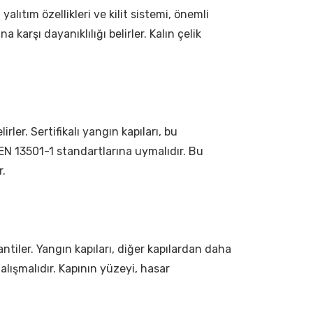
yalıtım özellikleri ve kilit sistemi, önemli
 karşı dayanıklılığı belirler. Kalın çelik
rler. Sertifikalı yangın kapıları, bu
e EN 13501-1 standartlarına uymalıdır. Bu
r.
antiler. Yangın kapıları, diğer kapılardan daha
çalışmalıdır. Kapının yüzeyi, hasar