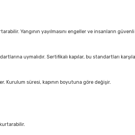
rabilir. Yangının yayılmasını engeller ve insanların güvenli 
rtlarına uymalıdır. Sertifikalı kapılar, bu standartları karşıla
er. Kurulum süresi, kapının boyutuna göre değişir.
urtarabilir.