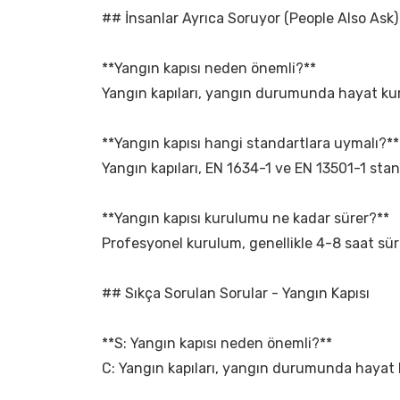
## İnsanlar Ayrıca Soruyor (People Also Ask)
**Yangın kapısı neden önemli?**
Yangın kapıları, yangın durumunda hayat kurta
**Yangın kapısı hangi standartlara uymalı?**
Yangın kapıları, EN 1634-1 ve EN 13501-1 standa
**Yangın kapısı kurulumu ne kadar sürer?**
Profesyonel kurulum, genellikle 4-8 saat sür
## Sıkça Sorulan Sorular - Yangın Kapısı
**S: Yangın kapısı neden önemli?**
C: Yangın kapıları, yangın durumunda hayat k