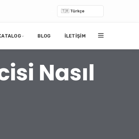
🇹🇷 Türkçe
KATALOG
BLOG
İLETIŞIM
cisi Nasıl