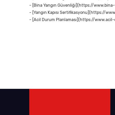
- [Bina Yangın Güvenliği](https://www.bina-
- [Yangın Kapısı Sertifikasyonu](https://www
- [Acil Durum Planlaması](https://www.acil-