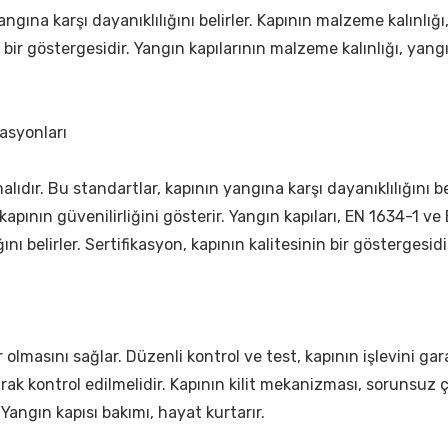
angına karşı dayanıklılığını belirler. Kapının malzeme kalınlığı, 
 bir göstergesidir. Yangın kapılarının malzeme kalınlığı, yangına
kasyonları
ıdır. Bu standartlar, kapının yangına karşı dayanıklılığını beli
kapının güvenilirliğini gösterir. Yangın kapıları, EN 1634-1 v
nı belirler. Sertifikasyon, kapının kalitesinin bir göstergesidi
olmasını sağlar. Düzenli kontrol ve test, kapının işlevini gar
larak kontrol edilmelidir. Kapının kilit mekanizması, sorunsuz 
Yangın kapısı bakımı, hayat kurtarır.