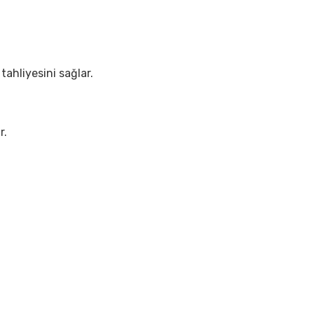
tahliyesini sağlar.
r.