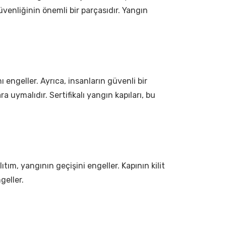
güvenliğinin önemli bir parçasıdır. Yangın
 engeller. Ayrıca, insanların güvenli bir
ra uymalıdır. Sertifikalı yangın kapıları, bu
tım, yangının geçişini engeller. Kapının kilit
geller.