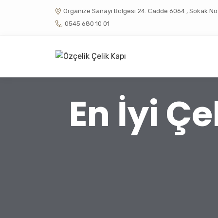
Organize Sanayi Bölgesi 24. Cadde 6064 , Sokak No :
0545 680 10 01
En İyi Çe